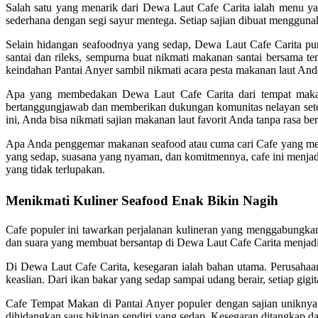
Salah satu yang menarik dari Dewa Laut Cafe Carita ialah menu ya
sederhana dengan segi sayur mentega. Setiap sajian dibuat mengguna
Selain hidangan seafoodnya yang sedap, Dewa Laut Cafe Carita pu
santai dan rileks, sempurna buat nikmati makanan santai bersama
keindahan Pantai Anyer sambil nikmati acara pesta makanan laut And
Apa yang membedakan Dewa Laut Cafe Carita dari tempat makan y
bertanggungjawab dan memberikan dukungan komunitas nelayan sete
ini, Anda bisa nikmati sajian makanan laut favorit Anda tanpa rasa be
Apa Anda penggemar makanan seafood atau cuma cari Cafe yang men
yang sedap, suasana yang nyaman, dan komitmennya, cafe ini menjadi
yang tidak terlupakan.
Menikmati Kuliner Seafood Enak Bikin Nagih
Cafe populer ini tawarkan perjalanan kulineran yang menggabungkan
dan suara yang membuat bersantap di Dewa Laut Cafe Carita menjadi
Di Dewa Laut Cafe Carita, kesegaran ialah bahan utama. Perusahaan 
keaslian. Dari ikan bakar yang sedap sampai udang berair, setiap gig
Cafe Tempat Makan di Pantai Anyer populer dengan sajian uniknya
dihidangkan saus bikinan sendiri yang sedap. Kesegaran ditangkap da