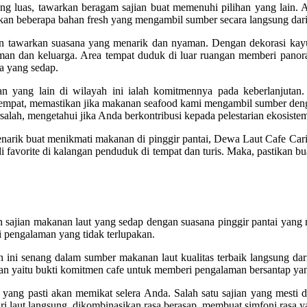
ng luas, tawarkan beragam sajian buat memenuhi pilihan yang lain.
kan beberapa bahan fresh yang mengambil sumber secara langsung dari
n tawarkan suasana yang menarik dan nyaman. Dengan dekorasi kayu d
 teman dan keluarga. Area tempat duduk di luar ruangan memberi p
a yang sedap.
ang lain di wilayah ini ialah komitmennya pada keberlanjutan. 
mpat, memastikan jika makanan seafood kami mengambil sumber deng
rsalah, mengetahui jika Anda berkontribusi kepada pelestarian ekosistem
arik buat menikmati makanan di pinggir pantai, Dewa Laut Cafe Cari
 favorite di kalangan penduduk di tempat dan turis. Maka, pastikan 
 sajian makanan laut yang sedap dengan suasana pinggir pantai yang 
 pengalaman yang tidak terlupakan.
ini senang dalam sumber makanan laut kualitas terbaik langsung dari
itan yaitu bukti komitmen cafe untuk memberi pengalaman bersantap yan
 yang pasti akan memikat selera Anda. Salah satu sajian yang mesti
ri laut langsung, dikombinasikan rasa berasap, membuat simfoni rasa 