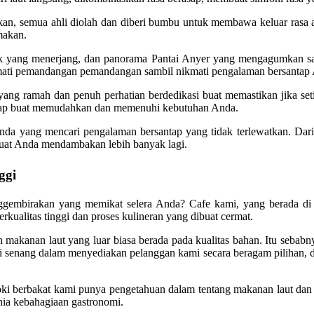
an, semua ahli diolah dan diberi bumbu untuk membawa keluar rasa ala
makan.
ak yang menerjang, dan panorama Pantai Anyer yang mengagumkan sa
ati pemandangan pemandangan sambil nikmati pengalaman bersantap
ff yang ramah dan penuh perhatian berdedikasi buat memastikan jika 
 siap buat memudahkan dan memenuhi kebutuhan Anda.
 anda yang mencari pengalaman bersantap yang tidak terlewatkan. Da
uat Anda mendambakan lebih banyak lagi.
ggi
birakan yang memikat selera Anda? Cafe kami, yang berada di te
kualitas tinggi dan proses kulineran yang dibuat cermat.
 makanan laut yang luar biasa berada pada kualitas bahan. Itu sebab
 senang dalam menyediakan pelanggan kami secara beragam pilihan, di
Koki berbakat kami punya pengetahuan dalam tentang makanan laut da
ia kebahagiaan gastronomi.