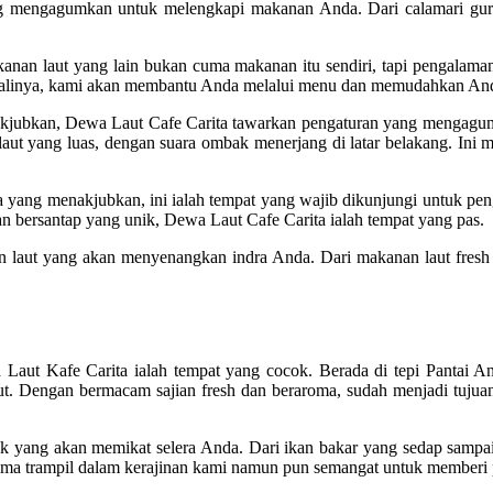
g mengagumkan untuk melengkapi makanan Anda. Dari calamari gurih
n laut yang lain bukan cuma makanan itu sendiri, tapi pengalaman.
kalinya, kami akan membantu Anda melalui menu dan memudahkan Anda
enakjubkan, Dewa Laut Cafe Carita tawarkan pengaturan yang menga
t yang luas, dengan suara ombak menerjang di latar belakang. Ini
a yang menakjubkan, ini ialah tempat yang wajib dikunjungi untuk 
n bersantap yang unik, Dewa Laut Cafe Carita ialah tempat yang pas.
n laut yang akan menyenangkan indra Anda. Dari makanan laut fresh
 Laut Kafe Carita ialah tempat yang cocok. Berada di tepi Pantai An
ut. Dengan bermacam sajian fresh dan beraroma, sudah menjadi tuju
yang akan memikat selera Anda. Dari ikan bakar yang sedap sampai ud
 cuma trampil dalam kerajinan kami namun pun semangat untuk memberi 