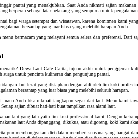
 pinggir pantai yang menakjubkan. Saat Anda nikmati sajian makan
g berperan sebagai latar belakang yang sempurna untuk pengalaman b
intai bagi warga setempat dan wisatawan, karena komitmen kami yang 
ngalaman bersantap yang luar biasa yang melebihi harapan Anda.
an menu bermacam yang melayani semua selera dan preferensi. Dari s
al
 menarik? Dewa Laut Cafe Carita, tujuan akhir untuk penggemar kul
lah surga untuk pencinta kulineran dan pengunjung pantai.
angan laut lezat yang disiapkan dengan ahli oleh tim koki professio
alaman bersantap yang luar biasa yang melebihi seluruh harapan.
mana Anda bisa nikmati tangkapan segar dari laut. Menu kami tawa
tiap sajian dibuat hati-hati buat tampilkan rasa alami laut.
n laut yang lain yaitu tim koki professional kami. Dengan ketramp
 makanan laut Anda dipanggang, dikukus, atau digoreng, koki kami aka
rita pun membanggakan diri dalam memberi suasana yang hangat dan m