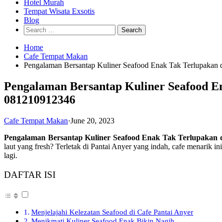
Hotel Murah
Tempat Wisata Exsotis
Blog
Search
for:
Home
Cafe Tempat Makan
Pengalaman Bersantap Kuliner Seafood Enak Tak Terlupakan
Pengalaman Bersantap Kuliner Seafood E
081210912346
Cafe Tempat Makan
·
June 20, 2023
Pengalaman Bersantap Kuliner Seafood Enak Tak Terlupakan 
laut yang fresh? Terletak di Pantai Anyer yang indah, cafe menari
lagi.
DAFTAR ISI
Menjelajahi Kelezatan Seafood di Cafe Pantai Anyer
Menikmati Kuliner Seafood Enak Bikin Nagih