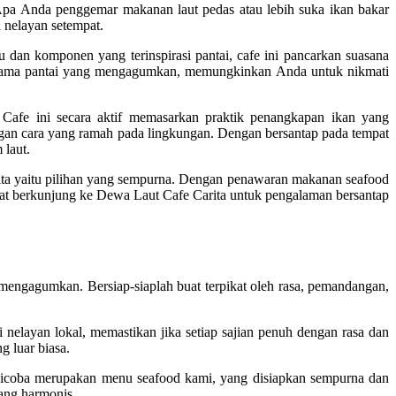
 Apa Anda penggemar makanan laut pedas atau lebih suka ikan bakar
 nelayan setempat.
an komponen yang terinspirasi pantai, cafe ini pancarkan suasana
anorama pantai yang mengagumkan, memungkinkan Anda untuk nikmati
Cafe ini secara aktif memasarkan praktik penangkapan ikan yang
an cara yang ramah pada lingkungan. Dengan bersantap pada tempat
 laut.
ta yaitu pilihan yang sempurna. Dengan penawaran makanan seafood
buat berkunjung ke Dewa Laut Cafe Carita untuk pengalaman bersantap
mengagumkan. Bersiap-siaplah buat terpikat oleh rasa, pemandangan,
 nelayan lokal, memastikan jika setiap sajian penuh dengan rasa dan
g luar biasa.
 dicoba merupakan menu seafood kami, yang disiapkan sempurna dan
yang harmonis.