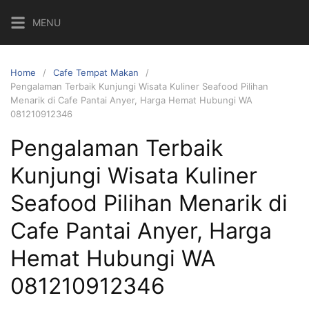
Skip
MENU
to
content
Home
Cafe Tempat Makan
Pengalaman Terbaik Kunjungi Wisata Kuliner Seafood Pilihan
Menarik di Cafe Pantai Anyer, Harga Hemat Hubungi WA
081210912346
Pengalaman Terbaik
Kunjungi Wisata Kuliner
Seafood Pilihan Menarik di
Cafe Pantai Anyer, Harga
Hemat Hubungi WA
081210912346