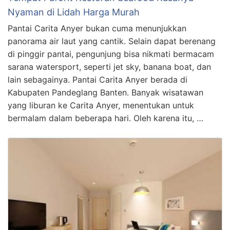
Nyaman di Lidah Harga Murah
Pantai Carita Anyer bukan cuma menunjukkan
panorama air laut yang cantik. Selain dapat berenang
di pinggir pantai, pengunjung bisa nikmati bermacam
sarana watersport, seperti jet sky, banana boat, dan
lain sebagainya. Pantai Carita Anyer berada di
Kabupaten Pandeglang Banten. Banyak wisatawan
yang liburan ke Carita Anyer, menentukan untuk
bermalam dalam beberapa hari. Oleh karena itu, …