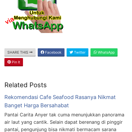
SHARE THIS
Facebook
Twitter
WhatsApp
Pin It
Related Posts
Rekomendasi Cafe Seafood Rasanya Nikmat
Banget Harga Bersahabat
Pantai Carita Anyer tak cuma menunjukkan panorama
air laut yang cantik. Selain dapat berenang di pinggir
pantai, pengunjung bisa nikmati bermacam sarana