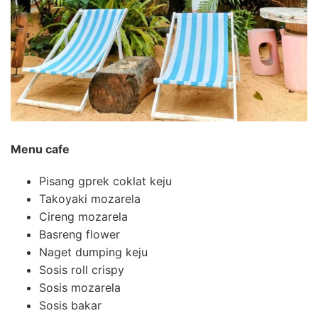
Menu cafe
Pisang gprek coklat keju
Takoyaki mozarela
Cireng mozarela
Basreng flower
Naget dumping keju
Sosis roll crispy
Sosis mozarela
Sosis bakar