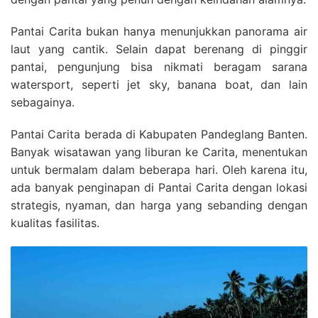
Pantai Carita bukan hanya menunjukkan panorama air
laut yang cantik. Selain dapat berenang di pinggir
pantai, pengunjung bisa nikmati beragam sarana
watersport, seperti jet sky, banana boat, dan lain
sebagainya.
Pantai Carita berada di Kabupaten Pandeglang Banten.
Banyak wisatawan yang liburan ke Carita, menentukan
untuk bermalam dalam beberapa hari. Oleh karena itu,
ada banyak penginapan di Pantai Carita dengan lokasi
strategis, nyaman, dan harga yang sebanding dengan
kualitas fasilitas.