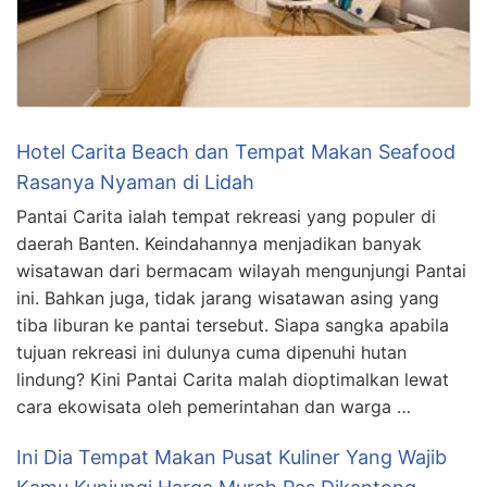
Hotel Carita Beach dan Tempat Makan Seafood
Rasanya Nyaman di Lidah
Pantai Carita ialah tempat rekreasi yang populer di
daerah Banten. Keindahannya menjadikan banyak
wisatawan dari bermacam wilayah mengunjungi Pantai
ini. Bahkan juga, tidak jarang wisatawan asing yang
tiba liburan ke pantai tersebut. Siapa sangka apabila
tujuan rekreasi ini dulunya cuma dipenuhi hutan
lindung? Kini Pantai Carita malah dioptimalkan lewat
cara ekowisata oleh pemerintahan dan warga …
Ini Dia Tempat Makan Pusat Kuliner Yang Wajib