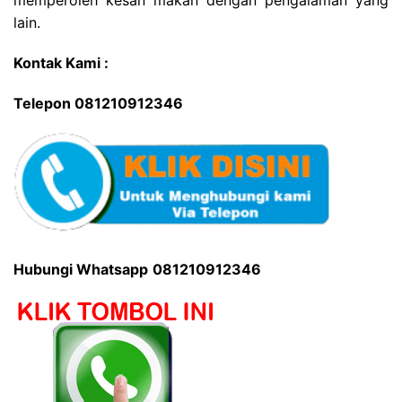
lain.
Kontak Kami :
Telepon 081210912346
Hubungi Whatsapp
081210912346