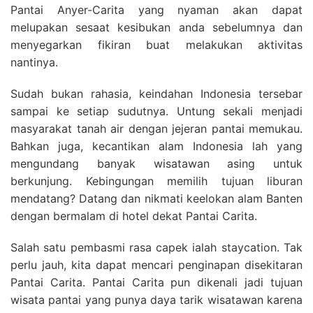
Pantai Anyer-Carita yang nyaman akan dapat
melupakan sesaat kesibukan anda sebelumnya dan
menyegarkan fikiran buat melakukan aktivitas
nantinya.
Sudah bukan rahasia, keindahan Indonesia tersebar
sampai ke setiap sudutnya. Untung sekali menjadi
masyarakat tanah air dengan jejeran pantai memukau.
Bahkan juga, kecantikan alam Indonesia lah yang
mengundang banyak wisatawan asing untuk
berkunjung. Kebingungan memilih tujuan liburan
mendatang? Datang dan nikmati keelokan alam Banten
dengan bermalam di hotel dekat Pantai Carita.
Salah satu pembasmi rasa capek ialah staycation. Tak
perlu jauh, kita dapat mencari penginapan disekitaran
Pantai Carita. Pantai Carita pun dikenali jadi tujuan
wisata pantai yang punya daya tarik wisatawan karena