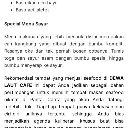
Baso ikan ceu bayi
Baso aci jaletot
Special Menu Sayur
Menu makanan yang lebih menarik disini merupakan
cah kangkung yang dibuat dengan bumbu komplit.
Rasanya oke dan tak pernah bosan cobanya. Tumis
toge dan sayur asem dengan bumbu spesial hingga
bumbu menyerap ke sayur.
Rekomendasi tempat yang menjual seafood di
DEWA
LAUT CAFE
ini dapat Anda jadikan sebagai bahan
pertimbangan untuk memilih tempat makan seafood
nikmat di Pantai Carita yang akan Anda datangi
terlebih dulu. Tiap-tiap tempat punya kekhasan dan
ciri-ciri uniknya tertentu, sehingga Anda bias
menjadikan agenda kulineran khusus buat bisa
memperoleh kesan makan dengan pengalaman yang