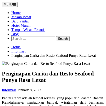
Skip
MENU
to
content
Home
Makan Besar
Baju Pantai
Hotel Murah
Tempat Wisata Exsotis
Blog
Search
for:
Home
Informasi
Penginapan Carita dan Resto Seafood Punya Rasa Lezat
Penginapan Carita dan Resto Seafood
Punya Rasa Lezat
Informasi
·
January 8, 2022
Pantai Carita adalah tempat rekreasi yang populer di daerah Banten.
Keindahannya menjadikan banyak wisatawan dari bermacam