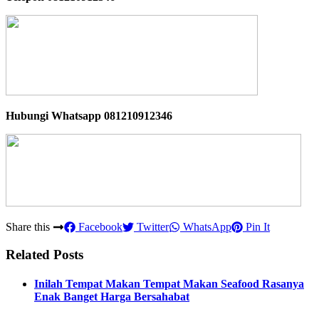
Hubungi Whatsapp
081210912346
Share this
Facebook
Twitter
WhatsApp
Pin It
Related Posts
Inilah Tempat Makan Tempat Makan Seafood Rasanya
Enak Banget Harga Bersahabat