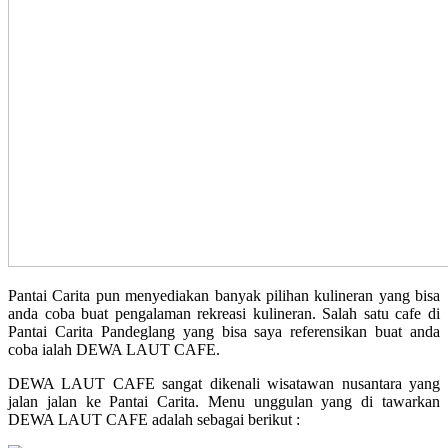
Pantai Carita pun menyediakan banyak pilihan kulineran yang bisa
anda coba buat pengalaman rekreasi kulineran. Salah satu cafe di
Pantai Carita Pandeglang yang bisa saya referensikan buat anda
coba ialah DEWA LAUT CAFE.
DEWA LAUT CAFE sangat dikenali wisatawan nusantara yang
jalan jalan ke Pantai Carita. Menu unggulan yang di tawarkan
DEWA LAUT CAFE adalah sebagai berikut :