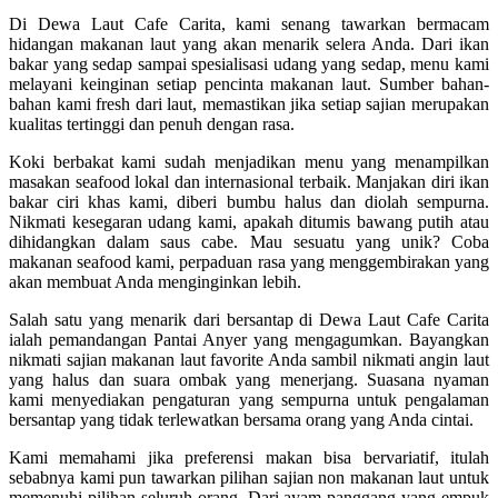
Di Dewa Laut Cafe Carita, kami senang tawarkan bermacam
hidangan makanan laut yang akan menarik selera Anda. Dari ikan
bakar yang sedap sampai spesialisasi udang yang sedap, menu kami
melayani keinginan setiap pencinta makanan laut. Sumber bahan-
bahan kami fresh dari laut, memastikan jika setiap sajian merupakan
kualitas tertinggi dan penuh dengan rasa.
Koki berbakat kami sudah menjadikan menu yang menampilkan
masakan seafood lokal dan internasional terbaik. Manjakan diri ikan
bakar ciri khas kami, diberi bumbu halus dan diolah sempurna.
Nikmati kesegaran udang kami, apakah ditumis bawang putih atau
dihidangkan dalam saus cabe. Mau sesuatu yang unik? Coba
makanan seafood kami, perpaduan rasa yang menggembirakan yang
akan membuat Anda menginginkan lebih.
Salah satu yang menarik dari bersantap di Dewa Laut Cafe Carita
ialah pemandangan Pantai Anyer yang mengagumkan. Bayangkan
nikmati sajian makanan laut favorite Anda sambil nikmati angin laut
yang halus dan suara ombak yang menerjang. Suasana nyaman
kami menyediakan pengaturan yang sempurna untuk pengalaman
bersantap yang tidak terlewatkan bersama orang yang Anda cintai.
Kami memahami jika preferensi makan bisa bervariatif, itulah
sebabnya kami pun tawarkan pilihan sajian non makanan laut untuk
memenuhi pilihan seluruh orang. Dari ayam panggang yang empuk