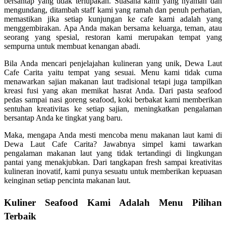
bersantap yang tidak terlupakan. Suasana kami yang nyaman dan
mengundang, ditambah staff kami yang ramah dan penuh perhatian,
memastikan jika setiap kunjungan ke cafe kami adalah yang
menggembirakan. Apa Anda makan bersama keluarga, teman, atau
seorang yang spesial, restoran kami merupakan tempat yang
sempurna untuk membuat kenangan abadi.
Bila Anda mencari penjelajahan kulineran yang unik, Dewa Laut
Cafe Carita yaitu tempat yang sesuai. Menu kami tidak cuma
menawarkan sajian makanan laut tradisional tetapi juga tampilkan
kreasi fusi yang akan memikat hasrat Anda. Dari pasta seafood
pedas sampai nasi goreng seafood, koki berbakat kami memberikan
sentuhan kreativitas ke setiap sajian, meningkatkan pengalaman
bersantap Anda ke tingkat yang baru.
Maka, mengapa Anda mesti mencoba menu makanan laut kami di
Dewa Laut Cafe Carita? Jawabnya simpel kami tawarkan
pengalaman makanan laut yang tidak tertandingi di lingkungan
pantai yang menakjubkan. Dari tangkapan fresh sampai kreativitas
kulineran inovatif, kami punya sesuatu untuk memberikan kepuasan
keinginan setiap pencinta makanan laut.
Kuliner Seafood Kami Adalah Menu Pilihan
Terbaik