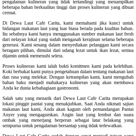
pengalaman kulineran yang tidak tertandingi yang menampilkan
beberapa bahan berkualitas tinggi dan proses kulineran yang dibuat
cermat.
Di Dewa Laut Cafe Carita, kami memahami jika kunci untuk
hidangan makanan laut yang luar biasa berada pada kualitas bahan.
Itu sebabnya kami hanya menggunakan sumber makanan laut fresh
dari nelayan lokal yang sudah mengasah kerajinan selama beberapa
generasi. Kami senang dalam menyediakan pelanggan kami secara
beragam pilihan, dimulai dari udang lezat untuk ikan lezat, semua
dijamin untuk memenuhi selera.
Proses kulineran kami ialah bukti komitmen kami pada kelebihan.
Koki berbakat kami punya pengetahuan dalam tentang makanan laut
dan rasa yang melekat. Dengan ketrampilan kami, kami mengubah
bahan baku menjadi mahakarya kulineran yang akan membawa
Anda ke dunia kebahagiaan gastronomi.
Salah satu yang menarik dari Dewa Laut Cafe Carita merupakan
lokasi pinggir pantai yang menakjubkan. Saat Anda nikmati sajian
makanan laut kami, Anda akan kagum oleh pemandangan Pantai
Anyer yang mengagumkan. Angin laut yang lembut dan suara
ombak yang menerjang berperan sebagai latar belakang yang
sempurna untuk pengalaman bersantap yang tidak terlewatkan.
Dewa Laut Cafe Carita sudah dengan cepat menjadi tujuan yang