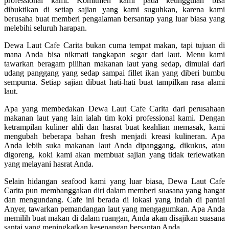
professional kami. Komitmen kami pada keunggulan bisa
dibuktikan di setiap sajian yang kami suguhkan, karena kami
berusaha buat memberi pengalaman bersantap yang luar biasa yang
melebihi seluruh harapan.
Dewa Laut Cafe Carita bukan cuma tempat makan, tapi tujuan di
mana Anda bisa nikmati tangkapan segar dari laut. Menu kami
tawarkan beragam pilihan makanan laut yang sedap, dimulai dari
udang panggang yang sedap sampai fillet ikan yang diberi bumbu
sempurna. Setiap sajian dibuat hati-hati buat tampilkan rasa alami
laut.
Apa yang membedakan Dewa Laut Cafe Carita dari perusahaan
makanan laut yang lain ialah tim koki professional kami. Dengan
ketrampilan kuliner ahli dan hasrat buat keahlian memasak, kami
mengubah beberapa bahan fresh menjadi kreasi kulineran. Apa
Anda lebih suka makanan laut Anda dipanggang, dikukus, atau
digoreng, koki kami akan membuat sajian yang tidak terlewatkan
yang melayani hasrat Anda.
Selain hidangan seafood kami yang luar biasa, Dewa Laut Cafe
Carita pun membanggakan diri dalam memberi suasana yang hangat
dan mengundang. Cafe ini berada di lokasi yang indah di pantai
Anyer, tawarkan pemandangan laut yang mengagumkan. Apa Anda
memilih buat makan di dalam ruangan, Anda akan disajikan suasana
santai yang meningkatkan kesenangan bersantap Anda.