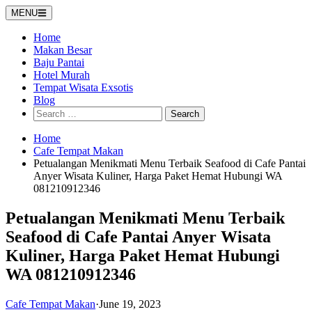
Skip
MENU
to
content
Home
Makan Besar
Baju Pantai
Hotel Murah
Tempat Wisata Exsotis
Blog
Search
for:
Home
Cafe Tempat Makan
Petualangan Menikmati Menu Terbaik Seafood di Cafe Pantai
Anyer Wisata Kuliner, Harga Paket Hemat Hubungi WA
081210912346
Petualangan Menikmati Menu Terbaik
Seafood di Cafe Pantai Anyer Wisata
Kuliner, Harga Paket Hemat Hubungi
WA 081210912346
Cafe Tempat Makan
·
June 19, 2023