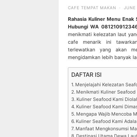
CAFE TEMPAT MAKAN
·
JUNE 
Rahasia Kuliner Menu Enak 
Hubungi WA 08121091234
menikmati kelezatan laut yan
cafe menarik ini tawark
terlewatkan yang akan 
mengidamkan lebih banyak la
DAFTAR ISI
Menjelajahi Kelezatan Seaf
Menikmati Kuliner Seafood 
Kuliner Seafood Kami Diola
Kuliner Seafood Kami Dimas
Mengapa Wajib Mencoba M
Kuliner Seafood Kami Adala
Manfaat Mengkonsumsi Mak
Destinasi Utama Dewa Laut