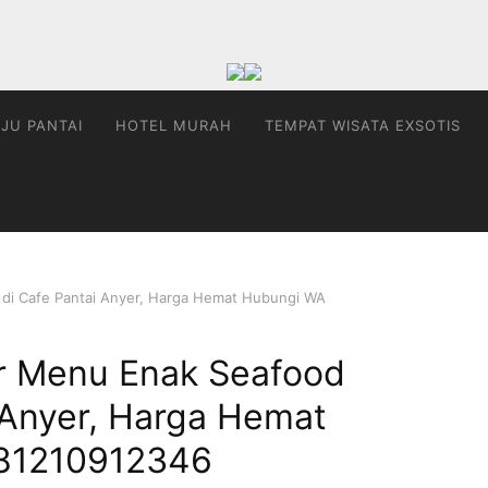
JU PANTAI
HOTEL MURAH
TEMPAT WISATA EXSOTIS
 di Cafe Pantai Anyer, Harga Hemat Hubungi WA
er Menu Enak Seafood
 Anyer, Harga Hemat
81210912346