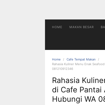
Skip
to
content
HOME
MAKAN BESAR
BA
Home
Cafe Tempat Makan
Rahasia Kuliner Menu Enak Seafood
081210912346
Rahasia Kulin
di Cafe Pantai
Hubungi WA 0