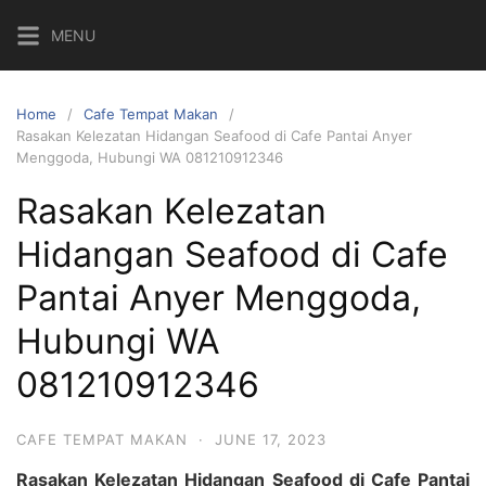
Skip
MENU
to
content
Home
Cafe Tempat Makan
Rasakan Kelezatan Hidangan Seafood di Cafe Pantai Anyer
Menggoda, Hubungi WA 081210912346
Rasakan Kelezatan
Hidangan Seafood di Cafe
Pantai Anyer Menggoda,
Hubungi WA
081210912346
CAFE TEMPAT MAKAN
·
JUNE 17, 2023
Rasakan Kelezatan Hidangan Seafood di Cafe Pantai