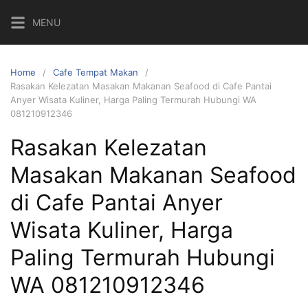
Skip
MENU
to
content
Home
Cafe Tempat Makan
Rasakan Kelezatan Masakan Makanan Seafood di Cafe Pantai
Anyer Wisata Kuliner, Harga Paling Termurah Hubungi WA
081210912346
Rasakan Kelezatan
Masakan Makanan Seafood
di Cafe Pantai Anyer
Wisata Kuliner, Harga
Paling Termurah Hubungi
WA 081210912346