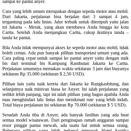
sampai ke pantai anyer.
Cara yang lebih umum merupakan dengan sepeda motor atau mobil.
Dari Jakarta, perjalanan bisa berjalan dari 3 sampai 4 jam,
tergantung pada lalu lintas. Jalur terbaik untuk ditempuh yaitu jalan
tol Jakarta – Merak, yang akan membawa Anda hingga ke kota
Carita. Setelah Anda menjangkau Carita, cukup ikutinya tanda –
tanda ke pantai.
Bila Anda tidak mempunyai akses ke sepeda motor atau mobil, tidak
boleh cemas. Ada pun banyak pilihan transportasi umum yang ada.
Cara paling cepat untuk sampai ke pantai anyer yaitu dengan naik
bis dari terminal bis Kampung Rambutan Jakarta ke Carita.
Perjalanan umumnya memakan waktu sekitaran 3 jam dan biayanya
sekitaran Rp 35.000 (sekitaran $ 2,50 USD).
Pilihan lain yaitu naik kereta dari Jakarta ke Rangkasbitung, dan
selanjutnya naik minivan biasa ke Anyer. Ini ialah perjalanan yang
sedikit lebih panjang, tapi ini ialah pilihan yang bagus apabila Anda
mau menghindari lalu lintas dan menikmati rute yang lebih indah.
Total biaya perjalanan ini sekitaran Rp 70.000 (sekitaran $ 5 USD).
Sesudah Anda tiba di Anyer, ada banyak fasilitas yang ada buat
semua model wisatawan. Dari penginapan ramah anggaran sampai
resor pinggir pantai mewah, ada suatu hal untuk semua orang.
Beberapa pilihan yang lebih terkenal termasuk Hotel Santika