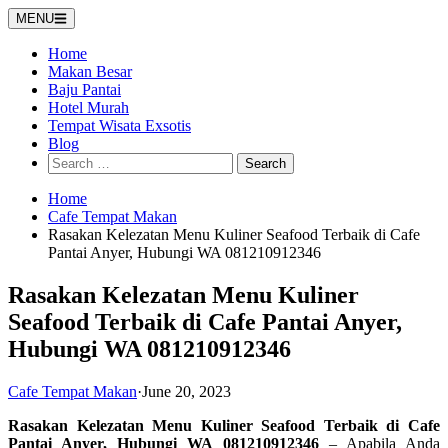
Skip
MENU
to
content
Home
Makan Besar
Baju Pantai
Hotel Murah
Tempat Wisata Exsotis
Blog
Search
for:
Home
Cafe Tempat Makan
Rasakan Kelezatan Menu Kuliner Seafood Terbaik di Cafe
Pantai Anyer, Hubungi WA 081210912346
Rasakan Kelezatan Menu Kuliner
Seafood Terbaik di Cafe Pantai Anyer,
Hubungi WA 081210912346
Cafe Tempat Makan
·
June 20, 2023
Rasakan Kelezatan Menu Kuliner Seafood Terbaik di Cafe
Pantai Anyer, Hubungi WA 081210912346
– Apabila Anda