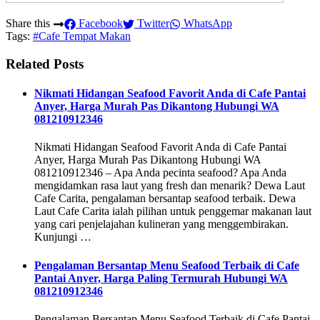
Share this
Facebook
Twitter
WhatsApp
Tags:
#Cafe Tempat Makan
Related Posts
Nikmati Hidangan Seafood Favorit Anda di Cafe Pantai
Anyer, Harga Murah Pas Dikantong Hubungi WA
081210912346
Nikmati Hidangan Seafood Favorit Anda di Cafe Pantai
Anyer, Harga Murah Pas Dikantong Hubungi WA
081210912346 – Apa Anda pecinta seafood? Apa Anda
mengidamkan rasa laut yang fresh dan menarik? Dewa Laut
Cafe Carita, pengalaman bersantap seafood terbaik. Dewa
Laut Cafe Carita ialah pilihan untuk penggemar makanan laut
yang cari penjelajahan kulineran yang menggembirakan.
Kunjungi …
Pengalaman Bersantap Menu Seafood Terbaik di Cafe
Pantai Anyer, Harga Paling Termurah Hubungi WA
081210912346
Pengalaman Bersantap Menu Seafood Terbaik di Cafe Pantai