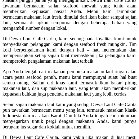
suasana pinggir pantai yang mengagumkan. Dewa Laut Cafe Carita
tawarkan bermacam sajian seafood mewah yang tentu akan
memberikan kepuasan hasrat Anda. Menu kami tampilkan
bermacam makanan laut fresh, dimulai dari ikan bakar sampai sajian
laut, semua disiapkan sempurna dengan beberapa bahan yang
mengambil sumber dengan lokal.
Di Dewa Laut Cafe Carita, kami senang pada loyalitas kami untuk
menyediakan pelanggan kami dengan seafood fresh mungkin. Tim
koki berpengalaman kami dengan hati – hati menentukan dan
mempersiapkan setiap sajian buat memastikan jika pelanggan kami
memperoleh pengalaman makanan laut terbaik.
Apa Anda tengah cari makanan pembuka makanan laut ringan atau
acara pesta seafood penuh, menu kami mempunyai suatu hal buat
semua orang. Sajian ciri khas kami termasuk ikan bakar, piring
makanan laut, dan sup makanan laut, yang tentu akan memberikan
kepuasan bahkan juga pencinta makanan laut yang lebih cerdas.
Selain sajian makanan laut kami yang sedap, Dewa Laut Cafe Carita
pun tawarkan bermacam menu yang lain, termasuk masakan klasik
Indonesia dan masakan Barat. Dan bila Anda tengah cari minuman
menyegarkan untuk pergi dengan makanan Anda, kami punya
beragam jus segar dan koktail untuk memilih.
Di Dewa Laut Cafe Carita, kami yakin jika makan di luar mesti