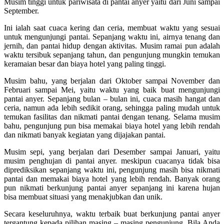
Musim tinggi untuk pariwisata di pantai anyer yaitu dari Juni sampai
September.
Ini ialah saat cuaca kering dan ceria, membuat waktu yang sesuai
untuk mengunjungi pantai. Sepanjang waktu ini, airnya tenang dan
jernih, dan pantai hidup dengan aktivitas. Musim ramai pun adalah
waktu tersibuk sepanjang tahun, dan pengunjung mungkin temukan
keramaian besar dan biaya hotel yang paling tinggi.
Musim bahu, yang berjalan dari Oktober sampai November dan
Februari sampai Mei, yaitu waktu yang baik buat mengunjungi
pantai anyer. Sepanjang bulan – bulan ini, cuaca masih hangat dan
ceria, namun ada lebih sedikit orang, sehingga paling mudah untuk
temukan fasilitas dan nikmati pantai dengan tenang. Selama musim
bahu, pengunjung pun bisa memakai biaya hotel yang lebih rendah
dan nikmati banyak kegiatan yang dijajakan pantai.
Musim sepi, yang berjalan dari Desember sampai Januari, yaitu
musim penghujan di pantai anyer. meskipun cuacanya tidak bisa
diprediksikan sepanjang waktu ini, pengunjung masih bisa nikmati
pantai dan memakai biaya hotel yang lebih rendah. Banyak orang
pun nikmati berkunjung pantai anyer sepanjang ini karena hujan
bisa membuat situasi yang menakjubkan dan unik.
Secara keseluruhnya, waktu terbaik buat berkunjung pantai anyer
tergantung kepada pilihan masing – masing pengunjung. Bila Anda