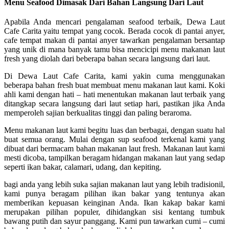
Menu Seafood Dimasak Dari Bahan Langsung Dari Laut
Apabila Anda mencari pengalaman seafood terbaik, Dewa Laut
Cafe Carita yaitu tempat yang cocok. Berada cocok di pantai anyer,
cafe tempat makan di pantai anyer tawarkan pengalaman bersantap
yang unik di mana banyak tamu bisa mencicipi menu makanan laut
fresh yang diolah dari beberapa bahan secara langsung dari laut.
Di Dewa Laut Cafe Carita, kami yakin cuma menggunakan
beberapa bahan fresh buat membuat menu makanan laut kami. Koki
ahli kami dengan hati – hati menentukan makanan laut terbaik yang
ditangkap secara langsung dari laut setiap hari, pastikan jika Anda
memperoleh sajian berkualitas tinggi dan paling beraroma.
Menu makanan laut kami begitu luas dan berbagai, dengan suatu hal
buat semua orang. Mulai dengan sup seafood terkenal kami yang
dibuat dari bermacam bahan makanan laut fresh. Makanan laut kami
mesti dicoba, tampilkan beragam hidangan makanan laut yang sedap
seperti ikan bakar, calamari, udang, dan kepiting.
bagi anda yang lebih suka sajian makanan laut yang lebih tradisionil,
kami punya beragam pilihan ikan bakar yang tentunya akan
memberikan kepuasan keinginan Anda. Ikan kakap bakar kami
merupakan pilihan populer, dihidangkan sisi kentang tumbuk
bawang putih dan sayur panggang. Kami pun tawarkan cumi – cumi