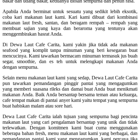
bakar dan udang bakar, keduanya diolah sempurna dan penuh rasa.
Apabila Anda berminat untuk sesuatu yang sedikit lebih eksotik,
coba kari makanan laut kami. Kari kami dibuat dari kombinasi
makanan laut fresh, santan, dan beragam rempah – rempah yang
membuat sajian yang kaya dan beraroma yang tentunya akan
menggembirakan hasrat Anda.
Di Dewa Laut Cafe Carita, kami yakin jika tidak ada makanan
seafood yang komplit tanpa minuman yang beri kesegaran buat
mencucinya. Kami tawarkan bermacam minuman termasuk jus buah
segar, smoothie, dan es teh untuk melengkapi makanan Anda
dengan sempurna.
Selain menu makanan laut kami yang sedap, Dewa Laut Cafe Carita
pun tawarkan pemandangan pinggir pantai yang mengagumkan
yang memberi suasana rileks dan damai buat Anda buat menikmati
makanan Anda. Baik Anda bersantap bersama teman atau keluarga,
cafe tempat makan di pantai anyer kami yaitu tempat yang sempurna
buat habiskan malam atau sore hari.
Dewa Laut Cafe Carita ialah tujuan yang sempurna bagi pencinta
makanan laut yang cari pengalaman bersantap yang unik dan tidak
terlewatkan. Dengan komitmen kami buat cuma menggunakan
beberapa bahan fresh, menu makanan laut kami yang berbagai, dan
pemandangan pantai kami yang mengagumkan, kami percaya jika