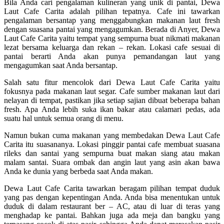
Bila Anda cari pengalaman kulineran yang unik di pantai, Dewa
Laut Cafe Carita adalah pilihan tepatnya. Cafe ini tawarkan
pengalaman bersantap yang menggabungkan makanan laut fresh
dengan suasana pantai yang mengagumkan. Berada di Anyer, Dewa
Laut Cafe Carita yaitu tempat yang sempurna buat nikmati makanan
lezat bersama keluarga dan rekan – rekan. Lokasi cafe sesuai di
pantai berarti Anda akan punya pemandangan laut yang
mengagumkan saat Anda bersantap.
Salah satu fitur mencolok dari Dewa Laut Cafe Carita yaitu
fokusnya pada makanan laut segar. Cafe sumber makanan laut dari
nelayan di tempat, pastikan jika setiap sajian dibuat beberapa bahan
fresh. Apa Anda lebih suka ikan bakar atau calamari pedas, ada
suatu hal untuk semua orang di menu.
Namun bukan cuma makanan yang membedakan Dewa Laut Cafe
Carita itu suasananya. Lokasi pinggir pantai cafe membuat suasana
rileks dan santai yang sempurna buat makan siang atau makan
malam santai. Suara ombak dan angin laut yang asin akan bawa
Anda ke dunia yang berbeda saat Anda makan.
Dewa Laut Cafe Carita tawarkan beragam pilihan tempat duduk
yang pas dengan kepentingan Anda. Anda bisa menentukan untuk
duduk di dalam restaurant ber – AC, atau di luar di teras yang
menghadap ke pantai. Bahkan juga ada meja dan bangku yang