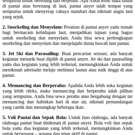
sempurna untuk berenang dan berjemur. Apa Anda lebih suka santai
di pantai atau berenang di laut, pantai anyer ialah tempat yang
sempurna untuk menyerap cahaya matahari dan nikmati angin laut
yang sejuk.
2. Snorkeling dan Menyelam:
Perairan di pantai anyer yaitu rumah
bagi bermacam kehidupan laut, menjadikan tujuan yang bagus
untuk snorkeling dan menyelam. Anda bisa sewa perlengkapan
snorkeling dan menyelam dan menjelajahi dunia bawah laut pantai.
3. Jet Ski dan Parasailing:
Buat pencarian sensasi, ada banyak
kegiatan menarik buat dipilih di pantai anyer. Jet ski dan parasailing
yaitu dua kegiatan yang lebih terkenal, memungkinkan Anda untuk
menikmati adrenalin melaju melintasi lautan atau naik tinggi di atas
pantai.
4. Memancing dan Berperahu:
Apabila Anda lebih suka kegiatan
yang lebih rileks, maka memancing dan berperahu ialah pilihan
yang sempurna. Anda bisa sewa perahu atau bergabung dengan tur
memancing dan habiskan hari di atas air, nikmati pemandangan
yang cantik dan menangkap beberapa ikan.
5. Voli Pantai dan Sepak Bola:
Untuk fans olahraga, ada banyak
olahraga pantai buat dinikmati di pantai anyer. Bola voli dan sepak
bola yaitu dua kegiatan yang lebih terkenal, memungkinkan Anda
untuk bersenang – senang dan tetap aktif di pantai.