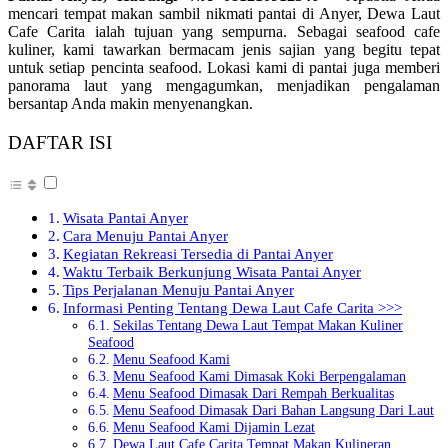
mencari tempat makan sambil nikmati pantai di Anyer, Dewa Laut
Cafe Carita ialah tujuan yang sempurna. Sebagai seafood cafe
kuliner, kami tawarkan bermacam jenis sajian yang begitu tepat
untuk setiap pencinta seafood. Lokasi kami di pantai juga memberi
panorama laut yang mengagumkan, menjadikan pengalaman
bersantap Anda makin menyenangkan.
DAFTAR ISI
Wisata Pantai Anyer
Cara Menuju Pantai Anyer
Kegiatan Rekreasi Tersedia di Pantai Anyer
Waktu Terbaik Berkunjung Wisata Pantai Anyer
Tips Perjalanan Menuju Pantai Anyer
Informasi Penting Tentang Dewa Laut Cafe Carita >>>
Sekilas Tentang Dewa Laut Tempat Makan Kuliner
Seafood
Menu Seafood Kami
Menu Seafood Kami Dimasak Koki Berpengalaman
Menu Seafood Dimasak Dari Rempah Berkualitas
Menu Seafood Dimasak Dari Bahan Langsung Dari Laut
Menu Seafood Kami Dijamin Lezat
Dewa Laut Cafe Carita Tempat Makan Kulineran