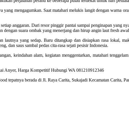
kukan perjalanan perahu ke beberapa pulau terdekat untuk hari petuala
mnya yang mengagumkan. Saat matahari melukis langit dengan warna 
n setiap anggaran. Dari resor pinggir pantai sampai penginapan yan
ngun dengan suara ombak yang menerjang dan hirup angin laut fresh aw
an lautnya yang sedap. Baru ditangkap dan disiapkan rasa lokal, m
ng, dan saus sambal pedas cita-rasa sejati pesisir Indonesia.
ngan, keindahan alam, kegiatan menggentarkan, matahari tenggelam
ood tepatnya berada di Jl. Raya Carita, Sukajadi Kecamatan Carita, 