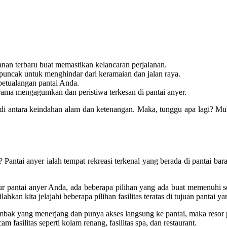
anan terbaru buat memastikan kelancaran perjalanan.
 puncak untuk menghindar dari keramaian dan jalan raya.
 petualangan pantai Anda.
ma mengagumkan dan peristiwa terkesan di pantai anyer.
 di antara keindahan alam dan ketenangan. Maka, tunggu apa lagi? Mul
tai anyer ialah tempat rekreasi terkenal yang berada di pantai barat
 pantai anyer Anda, ada beberapa pilihan yang ada buat memenuhi set
kan kita jelajahi beberapa pilihan fasilitas teratas di tujuan pantai yan
k yang menerjang dan punya akses langsung ke pantai, maka resor pin
silitas seperti kolam renang, fasilitas spa, dan restaurant.