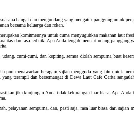
suasana hangat dan mengundang yang mengatur panggung untuk pengalam
anan bersama keluarga dan rekan.
merupakan komitmennya untuk cuma menyuguhkan makanan laut fresh.
ualitas dan rasa terbaik. Apa Anda tengah mencari udang panggang y
ita.
 udang, cumi-cumi, dan kepiting, semua diolah sempurna buat kesem
ta pun menawarkan beragam sajian menggoda yang lain untuk memenu
oki yang terampil dan bersemangat di Dewa Laut Cafe Carita sangat
mastikan jika kunjungan Anda tidak kekurangan luar biasa. Apa Anda 
rna.
ah, pelayanan sempurna, dan, pasti saja, rasa luar biasa dari sajian