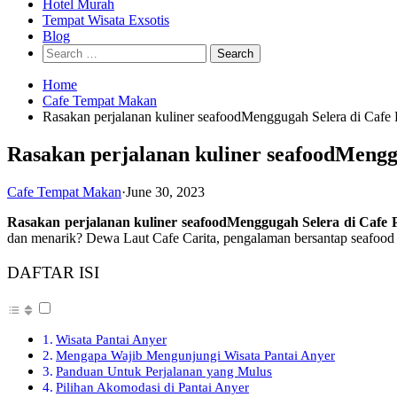
Hotel Murah
Tempat Wisata Exsotis
Blog
Search
for:
Home
Cafe Tempat Makan
Rasakan perjalanan kuliner seafoodMenggugah Selera di Caf
Rasakan perjalanan kuliner seafoodMengg
Cafe Tempat Makan
·
June 30, 2023
Rasakan perjalanan kuliner seafoodMenggugah Selera di Cafe
dan menarik? Dewa Laut Cafe Carita, pengalaman bersantap seafood 
DAFTAR ISI
Wisata Pantai Anyer
Mengapa Wajib Mengunjungi Wisata Pantai Anyer
Panduan Untuk Perjalanan yang Mulus
Pilihan Akomodasi di Pantai Anyer