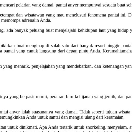
mencari pelarian yang damai, pantai anyer mempunyai sesuatu buat sel
empat dan wisatawan yang mau menelusuri fenomena pantai ini. Den
at memompa adrenalin Anda.
ving, ada banyak peluang buat menjelajahi kehidupan laut yang hidup 
ikirkan buat menginap di salah satu dari banyak resort pinggir pa
a pantai yang cantik langsung dari depan pintu Anda. Keramahtamah
am yang menarik, penjelajahan yang mendebarkan, dan ketenangan yang
ainya yang berpasir murni, perairan biru kehijauan yang jernih, dan 
i anyer ialah suasananya yang damai. Tidak seperti tujuan wisata terk
memungkinkan Anda untuk santai dan mengisi ulang dari keramaian.
an untuk dinikmati. Apa Anda tertarik untuk snorkeling, menyelam, a