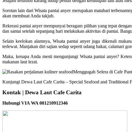
Jelajahi terumbu karang hidup penuh dengan kehidupan laut atau mela
Sorotan lain dari Wisata pantai anyer merupakan matahari terbena
akan membuat Anda takjub.
Rekreasi pantai anyer mempunyai beragam pilihan yang tepat denga
dan santai setelah sepanjang hari melakukan aktivitas di pantai. Ba
Selain keelokan alamnya, Wisata pantai anyer juga dikenali makan
terlewat. Manjakan diri sajian sedap seperti udang bakar, calamari gore
Maka, kenapa Anda mesti mengunjungi Wisata pantai anyer? Ketena
makanan laut lezat.
Kunjungi Dewa Laut Cafe Carita – Special Seafood and Traditional F
Kontak | Dewa Laut Cafe Carita
Hubungi VIA WA 081210912346