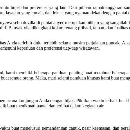
uhi bujet dan preferensi yang lain. Dari pilihan ramah anggaran 
, layanan yang ramah, dan lokasi yang nyaman dekat dengan pantai d
yewa sebuah villa di pantai anyer merupakan pilihan yang sangatlah 
ndiri. Banyak vila dilengkapi kolam renang pribadi, taman, dan fasi
itas Anda terlebih dulu, terlebih selama musim perjalanan puncak. Apa
menuhi keperluan dan preferensi tiap-tiap wisatawan.
, kami memiliki beberapa panduan penting buat membuat beberapa b
atu buat semua orang. Maka, mari selami panduan khusus kami buat mengu
 berencana kunjungan Anda dengan bijak. Pikirkan waktu terbaik buat
ik buat menikmati pantai dan terlibat dalam kegiatan air.
tu buat menelusuri pemandangan cantik, pasir keemasan, dan peraira