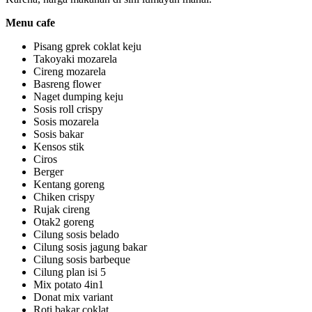
Menu cafe
Pisang gprek coklat keju
Takoyaki mozarela
Cireng mozarela
Basreng flower
Naget dumping keju
Sosis roll crispy
Sosis mozarela
Sosis bakar
Kensos stik
Ciros
Berger
Kentang goreng
Chiken crispy
Rujak cireng
Otak2 goreng
Cilung sosis belado
Cilung sosis jagung bakar
Cilung sosis barbeque
Cilung plan isi 5
Mix potato 4in1
Donat mix variant
Roti bakar coklat