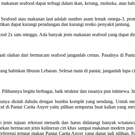
akanan seafood dapat terbagi dalam ikan, kerang, moluska, atau bah
n. Seafood atau makanan laut adalah sumber asam lemak omega-3, pro
ikan dapat kurangi peradangan dan kurangi resiko penyakit jantung.
od 2x satu minggu. Ada banyak jenis makanan seafood yang dapat dim
i olahan dari bermacam seafood janganlah cemas. Pasalnya di Pantai 
rang habiskan liburan Lebaran. Selesai main di pantai, janganlah lupa c
 Pilihannya begitu berbagai, baik struktur dan rasanya pun istimewa. 
tentunya diolah dahulu dengan bumbu komplit yang nendang. Untuk mem
od di Pantai Carita Anyer yaitu pilihan sempurna buat kalian yang 
jenis tujuan rekreasi menarik dan harus didatangi banyak wisataw
arkan bermacam jenis kulineran ciri khas sampai makanan modern pun 
referensi tempat makan Pantai Carita Anyer yang dapat jadi pilihan. 