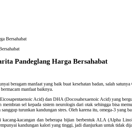
rga Bersahabat
arita Pandeglang Harga Bersahabat
unyai beragam manfaat yang baik buat kesehatan badan, salah satunya 
n bermacam manfaat baiknya.
(Eicosapentaenoic Acid) dan DHA (Docosahexaenoic Acid) yang ber
n membran sel kepada sistem neurologis dari otak sehingga bisa mem
ggup turunkan kandungan stres. Oleh karena itu, omega-3 yang banya
 kacang-kacangan dan beberapa bijian berbentuk ALA (Alpha Linole
mpunyai kandungan kalori yang tinggi, jadi dianjurkan untuk tidak di