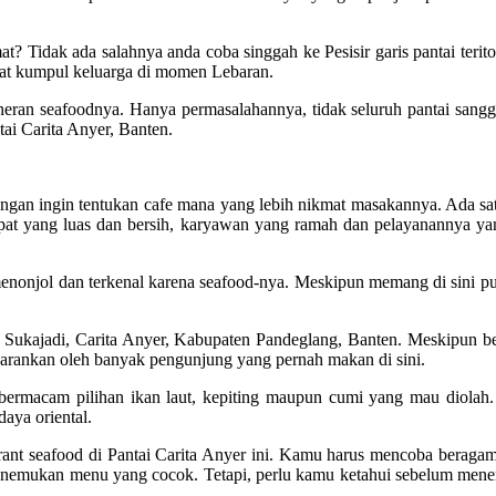
at? Tidak ada salahnya anda coba singgah ke Pesisir garis pantai terito
pat kumpul keluarga di momen Lebaran.
ineran seafoodnya. Hanya permasalahannya, tidak seluruh pantai sang
tai Carita Anyer, Banten.
ngungan ingin tentukan cafe mana yang lebih nikmat masakannya. Ad
mpat yang luas dan bersih, karyawan yang ramah dan pelayanannya ya
menonjol dan terkenal karena seafood-nya. Meskipun memang di sini pu
di Sukajadi, Carita Anyer, Kabupaten Pandeglang, Banten. Meskipun beg
disarankan oleh banyak pengunjung yang pernah makan di sini.
rmacam pilihan ikan laut, kepiting maupun cumi yang mau diolah. Pa
aya oriental.
urant seafood di Pantai Carita Anyer ini. Kamu harus mencoba beraga
ukan menu yang cocok. Tetapi, perlu kamu ketahui sebelum menentuk