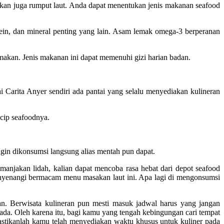
kan juga rumput laut. Anda dapat menentukan jenis makanan seafood
tein, dan mineral penting yang lain. Asam lemak omega-3 berperanan
akan. Jenis makanan ini dapat memenuhi gizi harian badan.
Carita Anyer sendiri ada pantai yang selalu menyediakan kulineran
icip seafoodnya.
Ingin dikonsumsi langsung alias mentah pun dapat.
anjakan lidah, kalian dapat mencoba rasa hebat dari depot seafood
menyenangi bermacam menu masakan laut ini. Apa lagi di mengonsumsi
an. Berwisata kulineran pun mesti masuk jadwal harus yang jangan
ada. Oleh karena itu, bagi kamu yang tengah kebingungan cari tempat
Pastikanlah kamu telah menyediakan waktu khusus untuk kuliner pada