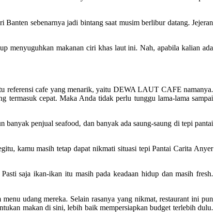
ri Banten sebenarnya jadi bintang saat musim berlibur datang. Jejeran
gup menyuguhkan makanan ciri khas laut ini. Nah, apabila kalian ada
a satu referensi cafe yang menarik, yaitu DEWA LAUT CAFE namanya.
ng termasuk cepat. Maka Anda tidak perlu tunggu lama-lama sampai
n banyak penjual seafood, dan banyak ada saung-saung di tepi pantai
itu, kamu masih tetap dapat nikmati situasi tepi Pantai Carita Anyer
sti saja ikan-ikan itu masih pada keadaan hidup dan masih fresh.
m menu udang mereka. Selain rasanya yang nikmat, restaurant ini pun
an makan di sini, lebih baik mempersiapkan budget terlebih dulu.