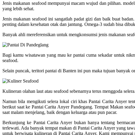
Jenis makanan seafood mempunyai macam wujud dan pilihan. model m
yang lebih sehat.
Jenis makanan seafood ini sangatlah padat gizi dan baik buat bada
penting dalam kesehatan otak dan jantung. Omega-3 sudah bisa dibukt
Banyak ahli mereferensikan untuk mengkonsumsi jenis makanan seafo
Bagi kamu wisatawan yang mau ke pantai cuma sekadar untuk nikmat
seafood.
Selain puncak, teritori pantai di Banten ini pun maka tujuan banyak o
Kulineran olahan laut atau seafood sebenarnya terus menggoda selera.
Namun bila mengikuti selera lokal ciri khas Pantai Carita Anyer 
berikut saat ke Pantai Carita Anyer Pandegang. Tempat Makan seafo
saat malam menjelang, baik dengan keluarga atau pun pacar.
Berkunjung ke Pantai Carita Anyer bukan hanya tentang bermacam 
terlewati. Ada banyak tempat makan di Pantai Carita Anyer yang taw
untuk berwisata kulineran di Pantai Carita Anyer, Kami mempunyai 