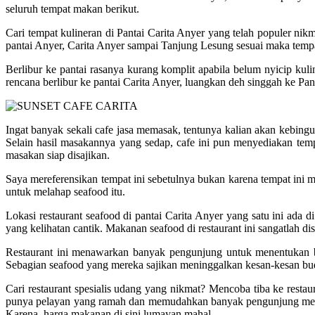
seluruh tempat makan berikut.
Cari tempat kulineran di Pantai Carita Anyer yang telah populer nikm
pantai Anyer, Carita Anyer sampai Tanjung Lesung sesuai maka tem
Berlibur ke pantai rasanya kurang komplit apabila belum nyicip kul
rencana berlibur ke pantai Carita Anyer, luangkan deh singgah ke Pan
Ingat banyak sekali cafe jasa memasak, tentunya kalian akan kebi
Selain hasil masakannya yang sedap, cafe ini pun menyediakan te
masakan siap disajikan.
Saya mereferensikan tempat ini sebetulnya bukan karena tempat ini 
untuk melahap seafood itu.
Lokasi restaurant seafood di pantai Carita Anyer yang satu ini ada 
yang kelihatan cantik. Makanan seafood di restaurant ini sangatlah 
Restaurant ini menawarkan banyak pengunjung untuk menentukan be
Sebagian seafood yang mereka sajikan meninggalkan kesan-kesan bud
Cari restaurant spesialis udang yang nikmat? Mencoba tiba ke resta
punya pelayan yang ramah dan memudahkan banyak pengunjung menem
Karena, harga makanan di sini lumayan mahal.