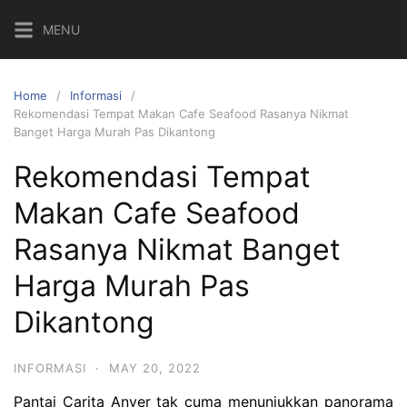
Skip
MENU
to
content
Home
Informasi
Rekomendasi Tempat Makan Cafe Seafood Rasanya Nikmat
Banget Harga Murah Pas Dikantong
Rekomendasi Tempat
Makan Cafe Seafood
Rasanya Nikmat Banget
Harga Murah Pas
Dikantong
INFORMASI
·
MAY 20, 2022
Pantai Carita Anyer tak cuma menunjukkan panorama