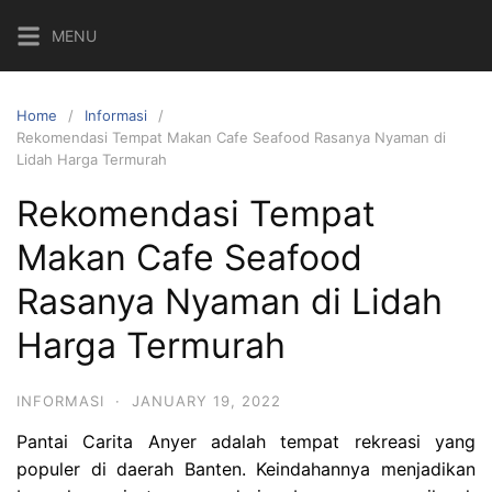
Skip
MENU
to
content
Home
Informasi
Rekomendasi Tempat Makan Cafe Seafood Rasanya Nyaman di
Lidah Harga Termurah
Rekomendasi Tempat
Makan Cafe Seafood
Rasanya Nyaman di Lidah
Harga Termurah
INFORMASI
·
JANUARY 19, 2022
Pantai Carita Anyer adalah tempat rekreasi yang
populer di daerah Banten. Keindahannya menjadikan