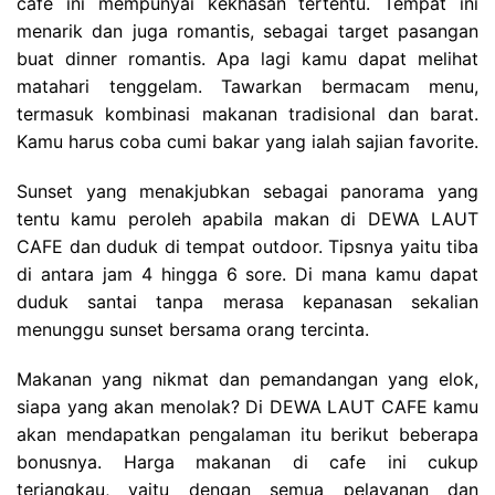
cafe ini mempunyai kekhasan tertentu. Tempat ini
menarik dan juga romantis, sebagai target pasangan
buat dinner romantis. Apa lagi kamu dapat melihat
matahari tenggelam. Tawarkan bermacam menu,
termasuk kombinasi makanan tradisional dan barat.
Kamu harus coba cumi bakar yang ialah sajian favorite.
Sunset yang menakjubkan sebagai panorama yang
tentu kamu peroleh apabila makan di DEWA LAUT
CAFE dan duduk di tempat outdoor. Tipsnya yaitu tiba
di antara jam 4 hingga 6 sore. Di mana kamu dapat
duduk santai tanpa merasa kepanasan sekalian
menunggu sunset bersama orang tercinta.
Makanan yang nikmat dan pemandangan yang elok,
siapa yang akan menolak? Di DEWA LAUT CAFE kamu
akan mendapatkan pengalaman itu berikut beberapa
bonusnya. Harga makanan di cafe ini cukup
terjangkau, yaitu dengan semua pelayanan dan