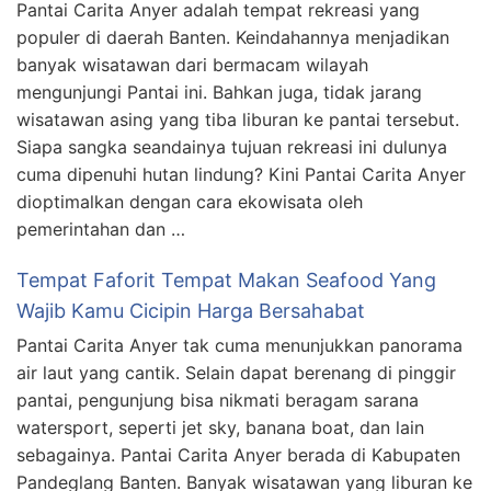
Pantai Carita Anyer adalah tempat rekreasi yang
populer di daerah Banten. Keindahannya menjadikan
banyak wisatawan dari bermacam wilayah
mengunjungi Pantai ini. Bahkan juga, tidak jarang
wisatawan asing yang tiba liburan ke pantai tersebut.
Siapa sangka seandainya tujuan rekreasi ini dulunya
cuma dipenuhi hutan lindung? Kini Pantai Carita Anyer
dioptimalkan dengan cara ekowisata oleh
pemerintahan dan …
Tempat Faforit Tempat Makan Seafood Yang
Wajib Kamu Cicipin Harga Bersahabat
Pantai Carita Anyer tak cuma menunjukkan panorama
air laut yang cantik. Selain dapat berenang di pinggir
pantai, pengunjung bisa nikmati beragam sarana
watersport, seperti jet sky, banana boat, dan lain
sebagainya. Pantai Carita Anyer berada di Kabupaten
Pandeglang Banten. Banyak wisatawan yang liburan ke