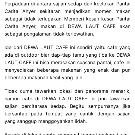
Perpaduan di antara sajian sedap dan keelokan Pantai
Carita Anyer sekitaran menjadikan momen makan
sebagai tidak terlupakan. Memberi kesan-kesan Pantai
Carita Anyer, makan di DEWA LAUT CAFE akan
sebagai pengalaman tidak terlewatkan.
Ide dari DEWA LAUT CAFE ini sendiri yaitu cafe yang
ada di outdoor biar tiap-tiap tamu yang tiba ke DEWA
LAUT CAFE ini bisa merasakan suasana pantai, cafe ini
menyediakan beberapa makanan yang enak dan pun
beberapa makanan kecil yang lain.
Tidak cuma tawarkan lokasi dan panorama menarik,
namun cafe di DEWA LAUT CAFE ini pun tawarkan
sajian bercitarasa sedap. Begitu sempurnanya jika
bersantap pada tempat yang cantik dengan sajian
yang sanggup menggoyahkan lidah.
Berada di lokasi pantai membuat tempat makan di sini