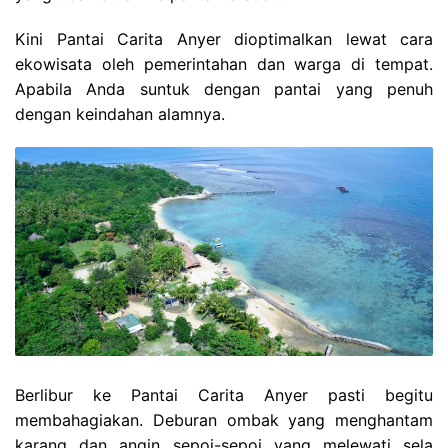
Kini Pantai Carita Anyer dioptimalkan lewat cara
ekowisata oleh pemerintahan dan warga di tempat.
Apabila Anda suntuk dengan pantai yang penuh
dengan keindahan alamnya.
Berlibur ke Pantai Carita Anyer pasti begitu
membahagiakan. Deburan ombak yang menghantam
karang dan angin sepoi-sepoi yang melewati sela