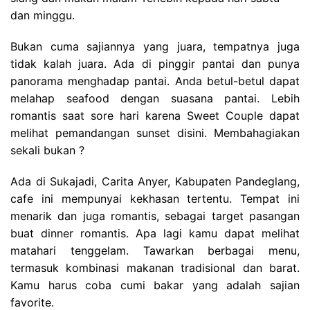
dan minggu.
Bukan cuma sajiannya yang juara, tempatnya juga
tidak kalah juara. Ada di pinggir pantai dan punya
panorama menghadap pantai. Anda betul-betul dapat
melahap seafood dengan suasana pantai. Lebih
romantis saat sore hari karena Sweet Couple dapat
melihat pemandangan sunset disini. Membahagiakan
sekali bukan ?
Ada di Sukajadi, Carita Anyer, Kabupaten Pandeglang,
cafe ini mempunyai kekhasan tertentu. Tempat ini
menarik dan juga romantis, sebagai target pasangan
buat dinner romantis. Apa lagi kamu dapat melihat
matahari tenggelam. Tawarkan berbagai menu,
termasuk kombinasi makanan tradisional dan barat.
Kamu harus coba cumi bakar yang adalah sajian
favorite.