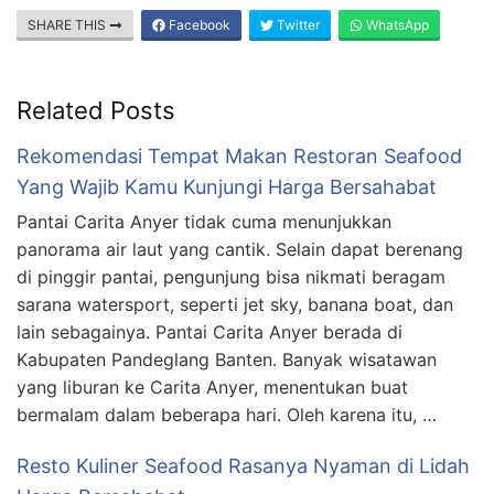
SHARE THIS
Facebook
Twitter
WhatsApp
Related Posts
Rekomendasi Tempat Makan Restoran Seafood
Yang Wajib Kamu Kunjungi Harga Bersahabat
Pantai Carita Anyer tidak cuma menunjukkan
panorama air laut yang cantik. Selain dapat berenang
di pinggir pantai, pengunjung bisa nikmati beragam
sarana watersport, seperti jet sky, banana boat, dan
lain sebagainya. Pantai Carita Anyer berada di
Kabupaten Pandeglang Banten. Banyak wisatawan
yang liburan ke Carita Anyer, menentukan buat
bermalam dalam beberapa hari. Oleh karena itu, …
Resto Kuliner Seafood Rasanya Nyaman di Lidah