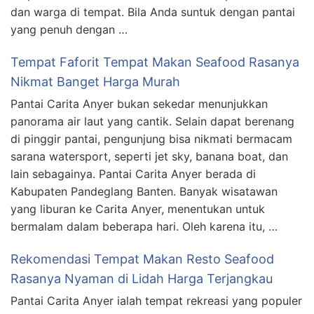
dan warga di tempat. Bila Anda suntuk dengan pantai
yang penuh dengan …
Tempat Faforit Tempat Makan Seafood Rasanya
Nikmat Banget Harga Murah
Pantai Carita Anyer bukan sekedar menunjukkan
panorama air laut yang cantik. Selain dapat berenang
di pinggir pantai, pengunjung bisa nikmati bermacam
sarana watersport, seperti jet sky, banana boat, dan
lain sebagainya. Pantai Carita Anyer berada di
Kabupaten Pandeglang Banten. Banyak wisatawan
yang liburan ke Carita Anyer, menentukan untuk
bermalam dalam beberapa hari. Oleh karena itu, …
Rekomendasi Tempat Makan Resto Seafood
Rasanya Nyaman di Lidah Harga Terjangkau
Pantai Carita Anyer ialah tempat rekreasi yang populer