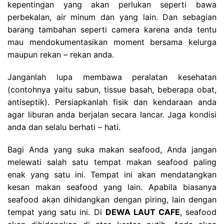
kepentingan yang akan perlukan seperti bawa
perbekalan, air minum dan yang lain. Dan sebagian
barang tambahan seperti camera karena anda tentu
mau mendokumentasikan moment bersama kelurga
maupun rekan – rekan anda.
Janganlah lupa membawa peralatan kesehatan
(contohnya yaitu sabun, tissue basah, beberapa obat,
antiseptik). Persiapkanlah fisik dan kendaraan anda
agar liburan anda berjalan secara lancar. Jaga kondisi
anda dan selalu berhati – hati.
Bagi Anda yang suka makan seafood, Anda jangan
melewati salah satu tempat makan seafood paling
enak yang satu ini. Tempat ini akan mendatangkan
kesan makan seafood yang lain. Apabila biasanya
seafood akan dihidangkan dengan piring, lain dengan
tempat yang satu ini. Di
DEWA LAUT CAFE
, seafood