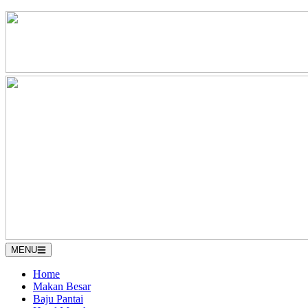
Skip
to
content
MENU
Home
Makan Besar
Baju Pantai