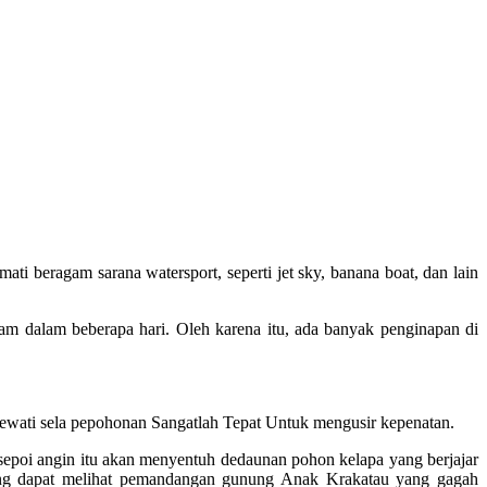
ti beragam sarana watersport, seperti jet sky, banana boat, dan lain
m dalam beberapa hari. Oleh karena itu, ada banyak penginapan di
ewati sela pepohonan Sangatlah Tepat Untuk mengusir kepenatan.
sepoi angin itu akan menyentuh dedaunan pohon kelapa yang berjajar
njung dapat melihat pemandangan gunung Anak Krakatau yang gagah