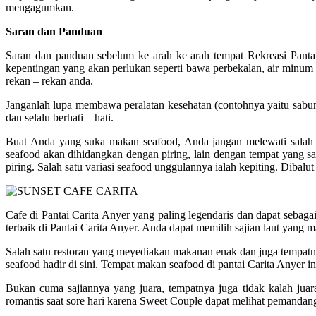
mengagumkan.
Saran dan Panduan
Saran dan panduan sebelum ke arah ke arah tempat Rekreasi Pantai
kepentingan yang akan perlukan seperti bawa perbekalan, air minu
rekan – rekan anda.
Janganlah lupa membawa peralatan kesehatan (contohnya yaitu sabun, t
dan selalu berhati – hati.
Buat Anda yang suka makan seafood, Anda jangan melewati salah s
seafood akan dihidangkan dengan piring, lain dengan tempat yang sa
piring. Salah satu variasi seafood unggulannya ialah kepiting. Dibal
Cafe di Pantai Carita Anyer yang paling legendaris dan dapat sebaga
terbaik di Pantai Carita Anyer. Anda dapat memilih sajian laut yang 
Salah satu restoran yang meyediakan makanan enak dan juga tempat
seafood hadir di sini. Tempat makan seafood di pantai Carita Anyer
Bukan cuma sajiannya yang juara, tempatnya juga tidak kalah jua
romantis saat sore hari karena Sweet Couple dapat melihat pemandan