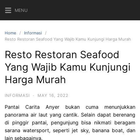
Skip
MENU
to
content
Home
Informasi
Resto Restoran Seafood Yang Wajib Kamu Kunjungi Harga Murah
Resto Restoran Seafood
Yang Wajib Kamu Kunjungi
Harga Murah
INFORMASI
·
MAY 16, 2022
Pantai Carita Anyer bukan cuma menunjukkan
panorama air laut yang cantik. Selain dapat berenang
di pinggir pantai, pengunjung bisa nikmati beragam
sarana watersport, seperti jet sky, banana boat, dan
lain sebagainya.