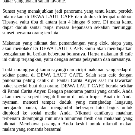
bakar yang adalah sajian favorite.
Sunset yang menakjubkan jadi panorama yang tentu kamu peroleh
bila makan di DEWA LAUT CAFE dan duduk di tempat outdoor.
Tipsnya yaitu tiba di antara jam 4 hingga 6 sore. Di mana kamu
dapat duduk santai tanpa merasa kepanasan sekalian menunggu
sunset bersama orang tercinta.
Makanan yang nikmat dan pemandangan yang elok, siapa yang
akan menolak? Di DEWA LAUT CAFE kamu akan mendapatkan
pengalaman itu berikut beberapa bonusnya. Harga makanan di cafe
ini cukup terjangkau, yaitu dengan semua pelayanan dan sarananya.
Traktir orang yang kamu sayangi dan cicipi makanan yang sedap di
sekitar pantai di DEWA LAUT CAFE. Salah satu cafe dengan
panorama paling cantik di Pantai Carita Anyer saat ini tawarkan
paket special buat dua orang. DEWA LAUT CAFE berada sekitar
di Pantai Carita Anyer. Dengan panorama pantai yang cantik, Anda
akan merasa seperti tengah liburan di pulau tropis. Buat diri Anda
nyaman, mencari tempat duduk yang menghadap langsung
mengarah pantai, dan mengambil beberapa foto bagus untuk
diupload ke sosial media Anda. Nikmati cantiknya matahari
terbenam didampingi minuman-minuman fresh dan makanan yang
nikmat. Membawa pasangan Anda kesini untuk nikmati makan
malam yang romantis bersama!