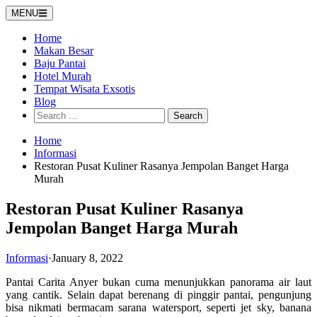
Skip
MENU
to
content
Home
Makan Besar
Baju Pantai
Hotel Murah
Tempat Wisata Exsotis
Blog
Search
for:
Home
Informasi
Restoran Pusat Kuliner Rasanya Jempolan Banget Harga
Murah
Restoran Pusat Kuliner Rasanya
Jempolan Banget Harga Murah
Informasi
·
January 8, 2022
Pantai Carita Anyer bukan cuma menunjukkan panorama air laut
yang cantik. Selain dapat berenang di pinggir pantai, pengunjung
bisa nikmati bermacam sarana watersport, seperti jet sky, banana