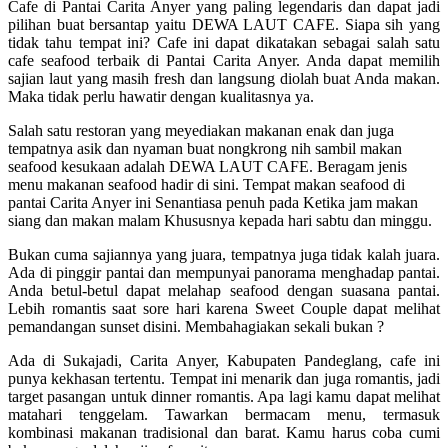
Cafe di Pantai Carita Anyer yang paling legendaris dan dapat jadi
pilihan buat bersantap yaitu DEWA LAUT CAFE. Siapa sih yang
tidak tahu tempat ini? Cafe ini dapat dikatakan sebagai salah satu
cafe seafood terbaik di Pantai Carita Anyer. Anda dapat memilih
sajian laut yang masih fresh dan langsung diolah buat Anda makan.
Maka tidak perlu hawatir dengan kualitasnya ya.
Salah satu restoran yang meyediakan makanan enak dan juga
tempatnya asik dan nyaman buat nongkrong nih sambil makan
seafood kesukaan adalah
DEWA LAUT CAFE. Beragam jenis
menu makanan seafood hadir di sini. Tempat makan seafood di
pantai Carita Anyer ini Senantiasa penuh pada Ketika jam makan
siang dan makan malam Khususnya kepada hari sabtu dan minggu.
Bukan cuma sajiannya yang juara, tempatnya juga tidak kalah juara.
Ada di pinggir pantai dan mempunyai panorama menghadap pantai.
Anda betul-betul dapat melahap seafood dengan suasana pantai.
Lebih romantis saat sore hari karena Sweet Couple dapat melihat
pemandangan sunset disini. Membahagiakan sekali bukan ?
Ada di Sukajadi, Carita Anyer, Kabupaten Pandeglang, cafe ini
punya kekhasan tertentu. Tempat ini menarik dan juga romantis, jadi
target pasangan untuk dinner romantis. Apa lagi kamu dapat melihat
matahari tenggelam. Tawarkan bermacam menu, termasuk
kombinasi makanan tradisional dan barat. Kamu harus coba cumi