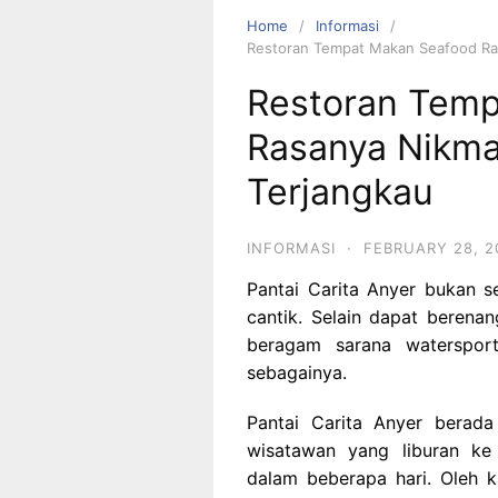
Home
Informasi
Restoran Tempat Makan Seafood Ra
Restoran Temp
Rasanya Nikma
Terjangkau
INFORMASI
·
FEBRUARY 28, 2
Pantai Carita Anyer bukan 
cantik. Selain dapat berenan
beragam sarana watersport
sebagainya.
Pantai Carita Anyer berad
wisatawan yang liburan ke
dalam beberapa hari. Oleh k