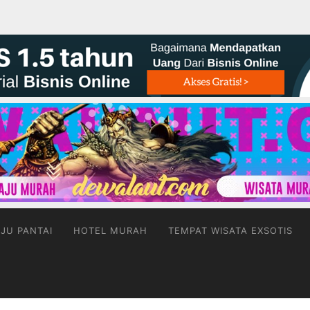
JU PANTAI
HOTEL MURAH
TEMPAT WISATA EXSOTIS