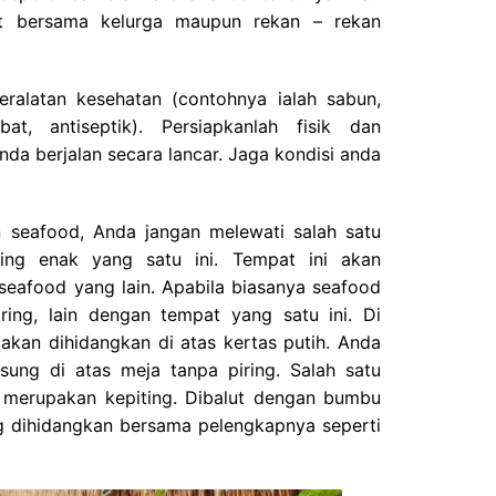
 bersama kelurga maupun rekan – rekan
alatan kesehatan (contohnya ialah sabun,
at, antiseptik). Persiapkanlah fisik dan
nda berjalan secara lancar. Jaga kondisi anda
seafood, Anda jangan melewati salah satu
ing enak yang satu ini. Tempat ini akan
eafood yang lain. Apabila biasanya seafood
ring, lain dengan tempat yang satu ini. Di
 akan dihidangkan di atas kertas putih. Anda
ung di atas meja tanpa piring. Salah satu
a merupakan kepiting. Dibalut dengan bumbu
ng dihidangkan bersama pelengkapnya seperti