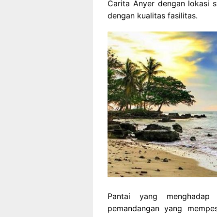
Carita Anyer dengan lokasi 
dengan kualitas fasilitas.
Pantai yang menghadap 
pemandangan yang mempeso