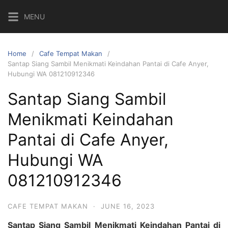
Skip
MENU
to
content
Home
Cafe Tempat Makan
Santap Siang Sambil Menikmati Keindahan Pantai di Cafe Anyer,
Hubungi WA 081210912346
Santap Siang Sambil
Menikmati Keindahan
Pantai di Cafe Anyer,
Hubungi WA
081210912346
CAFE TEMPAT MAKAN
·
JUNE 16, 2023
Santap Siang Sambil Menikmati Keindahan Pantai di