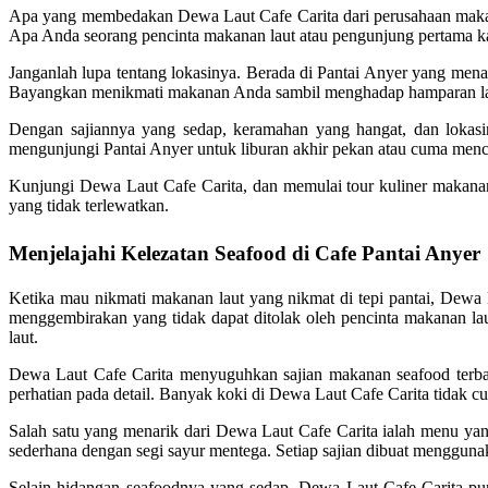
Apa yang membedakan Dewa Laut Cafe Carita dari perusahaan makana
Apa Anda seorang pencinta makanan laut atau pengunjung pertama 
Janganlah lupa tentang lokasinya. Berada di Pantai Anyer yang m
Bayangkan menikmati makanan Anda sambil menghadap hamparan laut 
Dengan sajiannya yang sedap, keramahan yang hangat, dan lokas
mengunjungi Pantai Anyer untuk liburan akhir pekan atau cuma menc
Kunjungi Dewa Laut Cafe Carita, dan memulai tour kuliner makana
yang tidak terlewatkan.
Menjelajahi Kelezatan Seafood di Cafe Pantai Anyer
Ketika mau nikmati makanan laut yang nikmat di tepi pantai, Dewa 
menggembirakan yang tidak dapat ditolak oleh pencinta makanan la
laut.
Dewa Laut Cafe Carita menyuguhkan sajian makanan seafood terbaik
perhatian pada detail. Banyak koki di Dewa Laut Cafe Carita tidak 
Salah satu yang menarik dari Dewa Laut Cafe Carita ialah menu ya
sederhana dengan segi sayur mentega. Setiap sajian dibuat mengguna
Selain hidangan seafoodnya yang sedap, Dewa Laut Cafe Carita pu