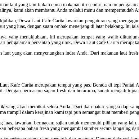
n laut yang lain bukan cuma makanan itu sendiri, namun pengalaman.
kalinya, kami akan membantu Anda melalui menu dan mempermudah An
enakjubkan, Dewa Laut Cafe Carita tawarkan pengaturan yang menga
yang luas, dengan suara ombak menerjang di latar belakang. Ini ial
inya yang menakjubkan, ini merupakan tempat yang wajib dikunju
ari pengalaman bersantap yang unik, Dewa Laut Cafe Carita merupaka
n laut yang akan menyenangkan indra Anda. Dari makanan laut fresh
Laut Kafe Carita merupakan tempat yang pas. Berada di tepi Pantai A
ut. Dengan bermacam sajian fresh dan beraroma, sudah menjadi tuju
 yang akan memikat selera Anda. Dari ikan bakar yang sedap sampai 
cuma trampil dalam kerajinan kami tapi pun semangat buat memberi pen
ng luas, tawarkan bermacam sajian untuk memenuhi pilihan yang lain.
kan beberapa bahan fresh yang mengambil sumber secara langsung dari
n tawarkan suasana yang menarik dan nyaman. Dengan dekorasi kayu d