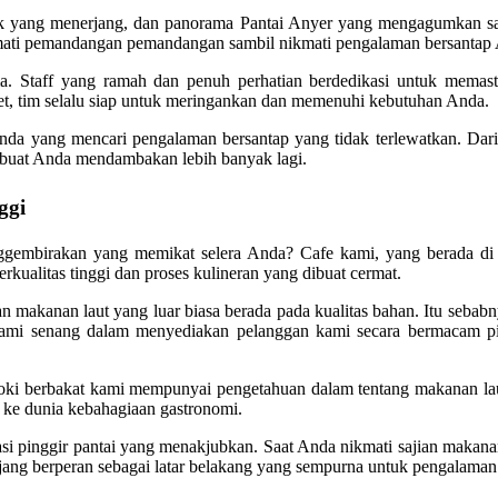
ak yang menerjang, dan panorama Pantai Anyer yang mengagumkan sa
ati pemandangan pemandangan sambil nikmati pengalaman bersantap
a. Staff yang ramah dan penuh perhatian berdedikasi untuk memast
, tim selalu siap untuk meringankan dan memenuhi kebutuhan Anda.
 anda yang mencari pengalaman bersantap yang tidak terlewatkan. Da
mbuat Anda mendambakan lebih banyak lagi.
ggi
birakan yang memikat selera Anda? Cafe kami, yang berada di te
kualitas tinggi dan proses kulineran yang dibuat cermat.
 makanan laut yang luar biasa berada pada kualitas bahan. Itu seba
ami senang dalam menyediakan pelanggan kami secara bermacam pilih
 Koki berbakat kami mempunyai pengetahuan dalam tentang makanan la
ke dunia kebahagiaan gastronomi.
asi pinggir pantai yang menakjubkan. Saat Anda nikmati sajian maka
g berperan sebagai latar belakang yang sempurna untuk pengalaman b