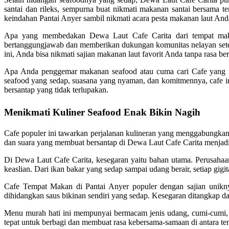
santai dan rileks, sempurna buat nikmati makanan santai bersam
keindahan Pantai Anyer sambil nikmati acara pesta makanan laut And
Apa yang membedakan Dewa Laut Cafe Carita dari tempat makan 
bertanggungjawab dan memberikan dukungan komunitas nelayan sete
ini, Anda bisa nikmati sajian makanan laut favorit Anda tanpa rasa be
Apa Anda penggemar makanan seafood atau cuma cari Cafe yang m
seafood yang sedap, suasana yang nyaman, dan komitmennya, cafe in
bersantap yang tidak terlupakan.
Menikmati Kuliner Seafood Enak Bikin Nagih
Cafe populer ini tawarkan perjalanan kulineran yang menggabungkan
dan suara yang membuat bersantap di Dewa Laut Cafe Carita menjadi
Di Dewa Laut Cafe Carita, kesegaran yaitu bahan utama. Perusahaan 
keaslian. Dari ikan bakar yang sedap sampai udang berair, setiap gig
Cafe Tempat Makan di Pantai Anyer populer dengan sajian unikny
dihidangkan saus bikinan sendiri yang sedap. Kesegaran ditangkap da
Menu murah hati ini mempunyai bermacam jenis udang, cumi-cumi, da
tepat untuk berbagi dan membuat rasa kebersama-samaan di antara t