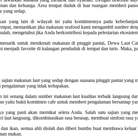
a teman dan keluarga. Area tempat duduk di luar ruangan memberi p
a yang sedap.
yang lain di wilayah ini yaitu komitmennya pada keberlanjutan
mpat, memastikan jika makanan seafood kami mengambil sumber deng
rsalah, mengetahui jika Anda berkontribusi kepada pelestarian ekosistem
enarik untuk menikmati makanan di pinggir pantai, Dewa Laut Caf
i menjadi favorite di kalangan penduduk di tempat dan turis. Maka, 
 sajian makanan laut yang sedap dengan suasana pinggir pantai yang m
 pengalaman yang tidak terlupakan.
ini senang dalam sumber makanan laut kualitas terbaik langsung dari
itan yaitu bukti komitmen cafe untuk memberi pengalaman bersantap yan
a yang pasti akan memikat selera Anda. Salah satu sajian yang me
ri laut langsung, dikombinasikan rasa berasap, membuat simfoni rasa 
n ikan, semua ahli diolah dan diberi bumbu buat membawa keluar ras
eman makan.