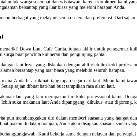
ntai untuk warga setempat dan wisatawan, karena komitmen kami yang
galaman bersantap yang luar biasa yang melebihi harapan Anda.
 menu berbagai yang melayani semua selera dan preferensi. Dari saji
al
 menarik? Dewa Laut Cafe Carita, tujuan akhir untuk penggemar kul
itu surga buat pencinta kulineran dan pengunjung pantai.
angan laut lezat yang disiapkan dengan ahli oleh tim koki professio
laman bersantap yang luar biasa yang melebihi seluruh harapan.
mana Anda bisa nikmati tangkapan segar dari laut. Menu kami tawar
tiap sajian dibuat hati-hati buat tampilkan rasa alami laut.
nan laut yang lain merupakan tim koki professional kami. Dengan 
 lebih suka makanan laut Anda dipanggang, dikukus, atau digoreng, k
rita pun membanggakan diri dalam memberi suasana yang hangat dan m
at makan di dalam ruangan, Anda akan disajikan suasana santai yan
bertanggungjawab. Kami bekerja sama dengan nelayan dan penyuplai 