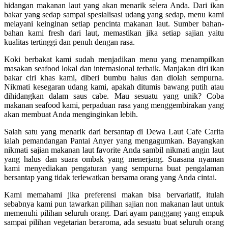
hidangan makanan laut yang akan menarik selera Anda. Dari ikan
bakar yang sedap sampai spesialisasi udang yang sedap, menu kami
melayani keinginan setiap pencinta makanan laut. Sumber bahan-
bahan kami fresh dari laut, memastikan jika setiap sajian yaitu
kualitas tertinggi dan penuh dengan rasa.
Koki berbakat kami sudah menjadikan menu yang menampilkan
masakan seafood lokal dan internasional terbaik. Manjakan diri ikan
bakar ciri khas kami, diberi bumbu halus dan diolah sempurna.
Nikmati kesegaran udang kami, apakah ditumis bawang putih atau
dihidangkan dalam saus cabe. Mau sesuatu yang unik? Coba
makanan seafood kami, perpaduan rasa yang menggembirakan yang
akan membuat Anda menginginkan lebih.
Salah satu yang menarik dari bersantap di Dewa Laut Cafe Carita
ialah pemandangan Pantai Anyer yang mengagumkan. Bayangkan
nikmati sajian makanan laut favorite Anda sambil nikmati angin laut
yang halus dan suara ombak yang menerjang. Suasana nyaman
kami menyediakan pengaturan yang sempurna buat pengalaman
bersantap yang tidak terlewatkan bersama orang yang Anda cintai.
Kami memahami jika preferensi makan bisa bervariatif, itulah
sebabnya kami pun tawarkan pilihan sajian non makanan laut untuk
memenuhi pilihan seluruh orang. Dari ayam panggang yang empuk
sampai pilihan vegetarian beraroma, ada sesuatu buat seluruh orang