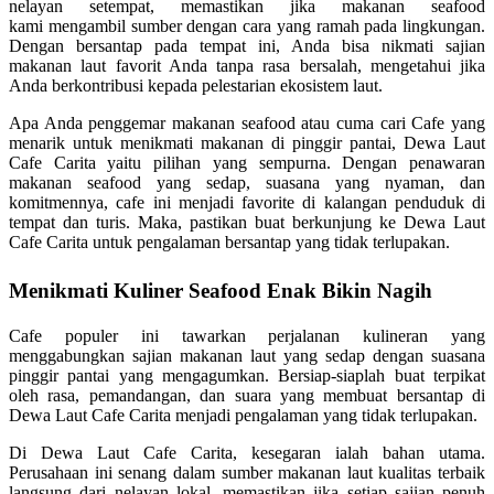
nelayan setempat, memastikan jika makanan seafood
kami mengambil sumber dengan cara yang ramah pada lingkungan.
Dengan bersantap pada tempat ini, Anda bisa nikmati sajian
makanan laut favorit Anda tanpa rasa bersalah, mengetahui jika
Anda berkontribusi kepada pelestarian ekosistem laut.
Apa Anda penggemar makanan seafood atau cuma cari Cafe yang
menarik untuk menikmati makanan di pinggir pantai, Dewa Laut
Cafe Carita yaitu pilihan yang sempurna. Dengan penawaran
makanan seafood yang sedap, suasana yang nyaman, dan
komitmennya, cafe ini menjadi favorite di kalangan penduduk di
tempat dan turis. Maka, pastikan buat berkunjung ke Dewa Laut
Cafe Carita untuk pengalaman bersantap yang tidak terlupakan.
Menikmati Kuliner Seafood Enak Bikin Nagih
Cafe populer ini tawarkan perjalanan kulineran yang
menggabungkan sajian makanan laut yang sedap dengan suasana
pinggir pantai yang mengagumkan. Bersiap-siaplah buat terpikat
oleh rasa, pemandangan, dan suara yang membuat bersantap di
Dewa Laut Cafe Carita menjadi pengalaman yang tidak terlupakan.
Di Dewa Laut Cafe Carita, kesegaran ialah bahan utama.
Perusahaan ini senang dalam sumber makanan laut kualitas terbaik
langsung dari nelayan lokal, memastikan jika setiap sajian penuh