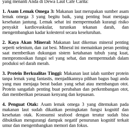
yang menanti Anda di Dewa Laut Cafe Carita:
1. Asam Lemak Omega 3:
Makanan laut merupakan sumber asam
lemak omega 3 yang begitu baik, yang penting buat menjaga
kesehatan jantung. Lemak sehat ini mempermudah kurangi risiko
penyakit kardiovaskular, turunkan tekanan darah, dan
mengembangkan kadar kolesterol secara keseluruhan.
2. Kaya Akan Mineral:
Makanan laut dikemas mineral penting
seperti selenium, dan zat besi. Mineral ini memainkan peran penting
saat memberikan dukungan sistem ketahanan tubuh yang kuat,
mempromosikan fungsi sel yang sehat, dan mempermudah dalam
produksi sel darah merah.
3. Protein Berkualitas Tinggi:
Makanan laut ialah sumber protein
tanpa lemak yang fantastis, menjadikannya pilihan bagus bagi anda
yang mau menjaga berat badan yang sehat atau membangun otot.
Protein sangatlah penting buat perubahan dan perkembangan otot,
dan memberikan perasaan kenyang dan kepuasan.
4. Penguat Otak:
Asam lemak omega 3 yang ditemukan pada
makanan laut sudah dikaitkan peningkatan fungsi kognitif dan
kesehatan otak. Konsumsi seafood dengan teratur sudah bisa
dibuktikan mengurangi dampak negatif penurunan kognitif terkait
umur dan mengembangkan memori dan fokus.