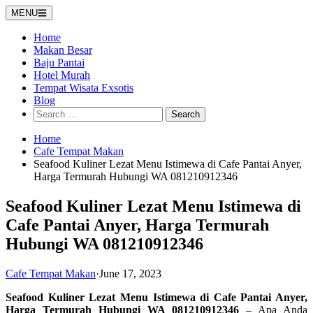
Skip
MENU
to
content
Home
Makan Besar
Baju Pantai
Hotel Murah
Tempat Wisata Exsotis
Blog
Search
for:
Home
Cafe Tempat Makan
Seafood Kuliner Lezat Menu Istimewa di Cafe Pantai Anyer,
Harga Termurah Hubungi WA 081210912346
Seafood Kuliner Lezat Menu Istimewa di
Cafe Pantai Anyer, Harga Termurah
Hubungi WA 081210912346
Cafe Tempat Makan
·
June 17, 2023
Seafood Kuliner Lezat Menu Istimewa di Cafe Pantai Anyer,
Harga Termurah Hubungi WA 081210912346
– Apa Anda