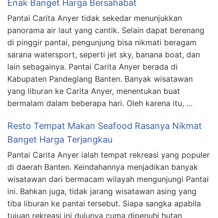
Enak Banget Harga Bersahabat
Pantai Carita Anyer tidak sekedar menunjukkan
panorama air laut yang cantik. Selain dapat berenang
di pinggir pantai, pengunjung bisa nikmati beragam
sarana watersport, seperti jet sky, banana boat, dan
lain sebagainya. Pantai Carita Anyer berada di
Kabupaten Pandeglang Banten. Banyak wisatawan
yang liburan ke Carita Anyer, menentukan buat
bermalam dalam beberapa hari. Oleh karena itu, …
Resto Tempat Makan Seafood Rasanya Nikmat
Banget Harga Terjangkau
Pantai Carita Anyer ialah tempat rekreasi yang populer
di daerah Banten. Keindahannya menjadikan banyak
wisatawan dari bermacam wilayah mengunjungi Pantai
ini. Bahkan juga, tidak jarang wisatawan asing yang
tiba liburan ke pantai tersebut. Siapa sangka apabila
tujuan rekreasi ini dulunya cuma dipenuhi hutan