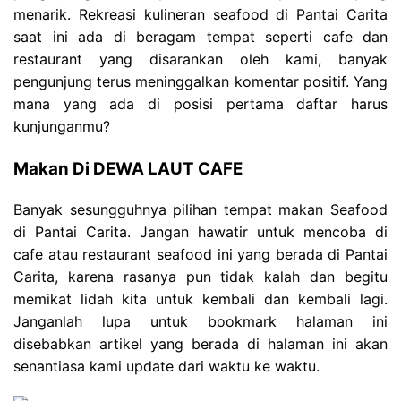
menarik. Rekreasi kulineran seafood di Pantai Carita
saat ini ada di beragam tempat seperti cafe dan
restaurant yang disarankan oleh kami, banyak
pengunjung terus meninggalkan komentar positif. Yang
mana yang ada di posisi pertama daftar harus
kunjunganmu?
Makan Di DEWA LAUT CAFE
Banyak sesungguhnya pilihan tempat makan Seafood
di Pantai Carita. Jangan hawatir untuk mencoba di
cafe atau restaurant seafood ini yang berada di Pantai
Carita, karena rasanya pun tidak kalah dan begitu
memikat lidah kita untuk kembali dan kembali lagi.
Janganlah lupa untuk bookmark halaman ini
disebabkan artikel yang berada di halaman ini akan
senantiasa kami update dari waktu ke waktu.