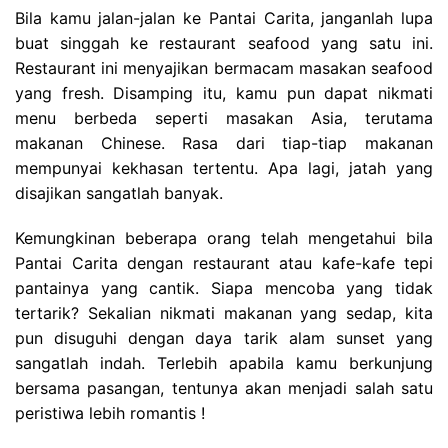
Bila kamu jalan-jalan ke Pantai Carita, janganlah lupa
buat singgah ke restaurant seafood yang satu ini.
Restaurant ini menyajikan bermacam masakan seafood
yang fresh. Disamping itu, kamu pun dapat nikmati
menu berbeda seperti masakan Asia, terutama
makanan Chinese. Rasa dari tiap-tiap makanan
mempunyai kekhasan tertentu. Apa lagi, jatah yang
disajikan sangatlah banyak.
Kemungkinan beberapa orang telah mengetahui bila
Pantai Carita dengan restaurant atau kafe-kafe tepi
pantainya yang cantik. Siapa mencoba yang tidak
tertarik? Sekalian nikmati makanan yang sedap, kita
pun disuguhi dengan daya tarik alam sunset yang
sangatlah indah. Terlebih apabila kamu berkunjung
bersama pasangan, tentunya akan menjadi salah satu
peristiwa lebih romantis !