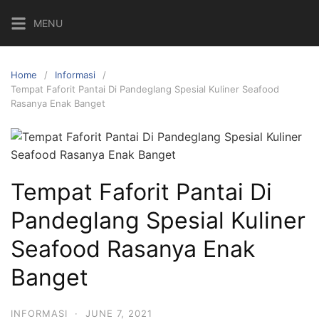
Skip
MENU
to
content
Home
Informasi
Tempat Faforit Pantai Di Pandeglang Spesial Kuliner Seafood
Rasanya Enak Banget
Tempat Faforit Pantai Di
Pandeglang Spesial Kuliner
Seafood Rasanya Enak
Banget
INFORMASI
·
JUNE 7, 2021