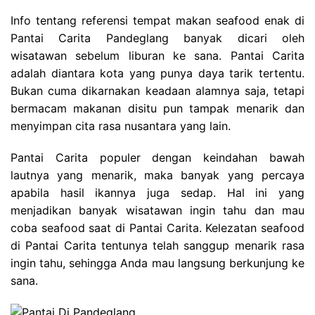
Info tentang referensi tempat makan seafood enak di
Pantai Carita Pandeglang banyak dicari oleh
wisatawan sebelum liburan ke sana. Pantai Carita
adalah diantara kota yang punya daya tarik tertentu.
Bukan cuma dikarnakan keadaan alamnya saja, tetapi
bermacam makanan disitu pun tampak menarik dan
menyimpan cita rasa nusantara yang lain.
Pantai Carita populer dengan keindahan bawah
lautnya yang menarik, maka banyak yang percaya
apabila hasil ikannya juga sedap. Hal ini yang
menjadikan banyak wisatawan ingin tahu dan mau
coba seafood saat di Pantai Carita. Kelezatan seafood
di Pantai Carita tentunya telah sanggup menarik rasa
ingin tahu, sehingga Anda mau langsung berkunjung ke
sana.