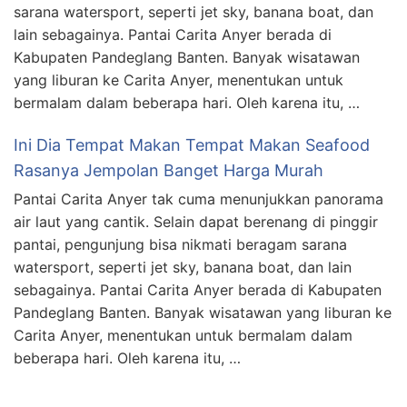
sarana watersport, seperti jet sky, banana boat, dan
lain sebagainya. Pantai Carita Anyer berada di
Kabupaten Pandeglang Banten. Banyak wisatawan
yang liburan ke Carita Anyer, menentukan untuk
bermalam dalam beberapa hari. Oleh karena itu, …
Ini Dia Tempat Makan Tempat Makan Seafood
Rasanya Jempolan Banget Harga Murah
Pantai Carita Anyer tak cuma menunjukkan panorama
air laut yang cantik. Selain dapat berenang di pinggir
pantai, pengunjung bisa nikmati beragam sarana
watersport, seperti jet sky, banana boat, dan lain
sebagainya. Pantai Carita Anyer berada di Kabupaten
Pandeglang Banten. Banyak wisatawan yang liburan ke
Carita Anyer, menentukan untuk bermalam dalam
beberapa hari. Oleh karena itu, …