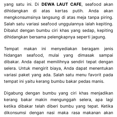
yang satu ini. Di
DEWA LAUT CAFE
, seafood akan
dihidangkan di atas kertas putih. Anda akan
mengkonsumsinya langsung di atas meja tanpa piring.
Salah satu variasi seafood unggulannya ialah kepiting.
Dibalut dengan bumbu ciri khas yang sedap, kepiting
dihidangkan bersama pelengkapnya seperti jagung.
Tempat makan ini menyediakan beragam jenis
hidangan seafood, mulai yang dimasak sampai
dibakar. Anda dapat memilihnya sendiri tepat dengan
selera. Untuk mengirit biaya, Anda dapat menentukan
variasi paket yang ada. Salah satu menu favorit pada
tempat ini yaitu kerang bumbu bakar pedas manis.
Digabung dengan bumbu yang ciri khas menjadikan
kerang bakar makin mengunggah selera, apa lagi
ketika dibakar telah diberi bumbu yang tepat. Ketika
dikonsumsi dengan nasi maka rasa makanan akan