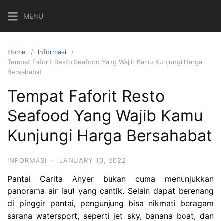
Skip
MENU
to
content
Home
Informasi
Tempat Faforit Resto Seafood Yang Wajib Kamu Kunjungi Harga
Bersahabat
Tempat Faforit Resto
Seafood Yang Wajib Kamu
Kunjungi Harga Bersahabat
INFORMASI
·
JANUARY 10, 2022
Pantai Carita Anyer bukan cuma menunjukkan
panorama air laut yang cantik. Selain dapat berenang
di pinggir pantai, pengunjung bisa nikmati beragam
sarana watersport, seperti jet sky, banana boat, dan