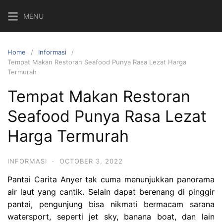
Skip
MENU
to
content
Home
Informasi
Tempat Makan Restoran Seafood Punya Rasa Lezat Harga
Termurah
Tempat Makan Restoran
Seafood Punya Rasa Lezat
Harga Termurah
INFORMASI
·
OCTOBER 3, 2022
Pantai Carita Anyer tak cuma menunjukkan panorama
air laut yang cantik. Selain dapat berenang di pinggir
pantai, pengunjung bisa nikmati bermacam sarana
watersport, seperti jet sky, banana boat, dan lain