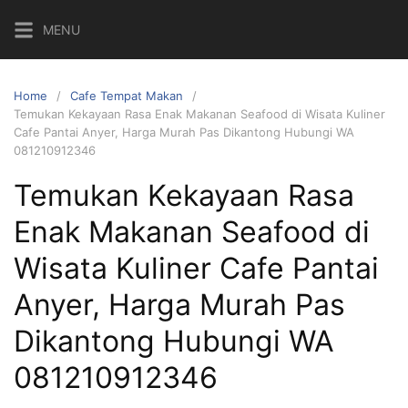
Skip
MENU
to
content
Home
Cafe Tempat Makan
Temukan Kekayaan Rasa Enak Makanan Seafood di Wisata Kuliner
Cafe Pantai Anyer, Harga Murah Pas Dikantong Hubungi WA
081210912346
Temukan Kekayaan Rasa
Enak Makanan Seafood di
Wisata Kuliner Cafe Pantai
Anyer, Harga Murah Pas
Dikantong Hubungi WA
081210912346