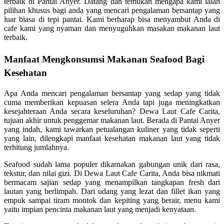
terbaik di Pantai Anyer. Datang dan temukan mengapa kami ialah
pilihan khusus bagi anda yang mencari pengalaman bersantap yang
luar biasa di tepi pantai. Kami berharap bisa menyambut Anda di
cafe kami yang nyaman dan menyuguhkan masakan makanan laut
terbaik.
Manfaat Mengkonsumsi Makanan Seafood Bagi
Kesehatan
Apa Anda mencari pengalaman bersantap yang sedap yang tidak
cuma memberikan kepuasan selera Anda tapi juga meningkatkan
kesejahteraan Anda secara keseluruhan? Dewa Laut Cafe Carita,
tujuan akhir untuk penggemar makanan laut. Berada di Pantai Anyer
yang indah, kami tawarkan petualangan kuliner yang tidak seperti
yang lain, dilengkapi manfaat kesehatan makanan laut yang tidak
terhitung jumlahnya.
Seafood sudah lama populer dikarnakan gabungan unik dari rasa,
tekstur, dan nilai gizi. Di Dewa Laut Cafe Carita, Anda bisa nikmati
bermacam sajian sedap yang menampilkan tangkapan fresh dari
lautan yang berlimpah. Dari udang yang lezat dan fillet ikan yang
empuk sampai tiram montok dan kepiting yang berair, menu kami
yaitu impian pencinta makanan laut yang menjadi kenyataan.