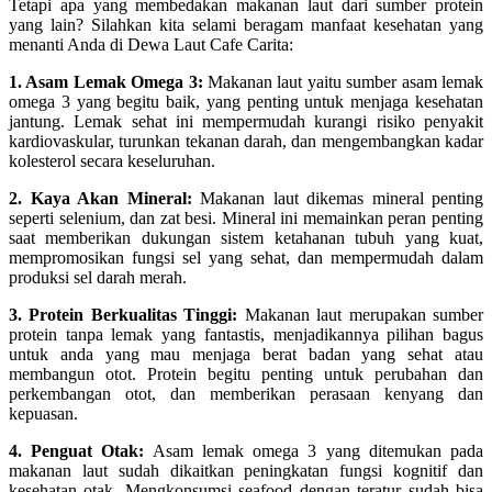
Tetapi apa yang membedakan makanan laut dari sumber protein
yang lain? Silahkan kita selami beragam manfaat kesehatan yang
menanti Anda di Dewa Laut Cafe Carita:
1. Asam Lemak Omega 3:
Makanan laut yaitu sumber asam lemak
omega 3 yang begitu baik, yang penting untuk menjaga kesehatan
jantung. Lemak sehat ini mempermudah kurangi risiko penyakit
kardiovaskular, turunkan tekanan darah, dan mengembangkan kadar
kolesterol secara keseluruhan.
2. Kaya Akan Mineral:
Makanan laut dikemas mineral penting
seperti selenium, dan zat besi. Mineral ini memainkan peran penting
saat memberikan dukungan sistem ketahanan tubuh yang kuat,
mempromosikan fungsi sel yang sehat, dan mempermudah dalam
produksi sel darah merah.
3. Protein Berkualitas Tinggi:
Makanan laut merupakan sumber
protein tanpa lemak yang fantastis, menjadikannya pilihan bagus
untuk anda yang mau menjaga berat badan yang sehat atau
membangun otot. Protein begitu penting untuk perubahan dan
perkembangan otot, dan memberikan perasaan kenyang dan
kepuasan.
4. Penguat Otak:
Asam lemak omega 3 yang ditemukan pada
makanan laut sudah dikaitkan peningkatan fungsi kognitif dan
kesehatan otak. Mengkonsumsi seafood dengan teratur sudah bisa