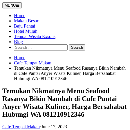
Skip
MENU
to
content
Home
Makan Besar
Baju Pantai
Hotel Murah
Tempat Wisata Exsotis
Blog
Search
for:
Home
Cafe Tempat Makan
Temukan Nikmatnya Menu Seafood Rasanya Bikin Nambah
di Cafe Pantai Anyer Wisata Kuliner, Harga Bersahabat
Hubungi WA 081210912346
Temukan Nikmatnya Menu Seafood
Rasanya Bikin Nambah di Cafe Pantai
Anyer Wisata Kuliner, Harga Bersahabat
Hubungi WA 081210912346
Cafe Tempat Makan
·
June 17, 2023