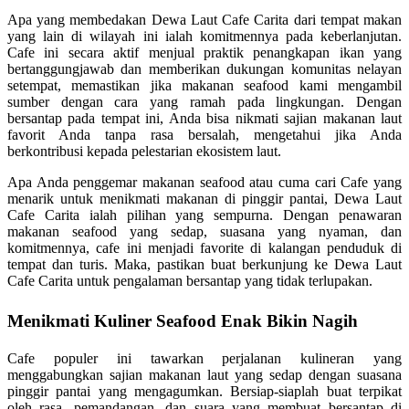
Apa yang membedakan Dewa Laut Cafe Carita dari tempat makan
yang lain di wilayah ini ialah komitmennya pada keberlanjutan.
Cafe ini secara aktif menjual praktik penangkapan ikan yang
bertanggungjawab dan memberikan dukungan komunitas nelayan
setempat, memastikan jika makanan seafood kami mengambil
sumber dengan cara yang ramah pada lingkungan. Dengan
bersantap pada tempat ini, Anda bisa nikmati sajian makanan laut
favorit Anda tanpa rasa bersalah, mengetahui jika Anda
berkontribusi kepada pelestarian ekosistem laut.
Apa Anda penggemar makanan seafood atau cuma cari Cafe yang
menarik untuk menikmati makanan di pinggir pantai, Dewa Laut
Cafe Carita ialah pilihan yang sempurna. Dengan penawaran
makanan seafood yang sedap, suasana yang nyaman, dan
komitmennya, cafe ini menjadi favorite di kalangan penduduk di
tempat dan turis. Maka, pastikan buat berkunjung ke Dewa Laut
Cafe Carita untuk pengalaman bersantap yang tidak terlupakan.
Menikmati Kuliner Seafood Enak Bikin Nagih
Cafe populer ini tawarkan perjalanan kulineran yang
menggabungkan sajian makanan laut yang sedap dengan suasana
pinggir pantai yang mengagumkan. Bersiap-siaplah buat terpikat
oleh rasa, pemandangan, dan suara yang membuat bersantap di