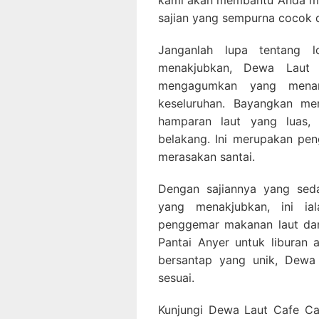
kami akan membantu Anda m
sajian yang sempurna cocok 
Janganlah lupa tentang l
menakjubkan, Dewa Laut 
mengagumkan yang menam
keseluruhan. Bayangkan m
hamparan laut yang luas,
belakang. Ini merupakan pe
merasakan santai.
Dengan sajiannya yang sed
yang menakjubkan, ini ia
penggemar makanan laut da
Pantai Anyer untuk liburan
bersantap yang unik, Dewa
sesuai.
Kunjungi Dewa Laut Cafe Car