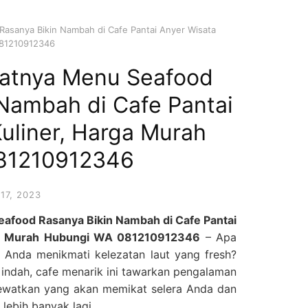
sanya Bikin Nambah di Cafe Pantai Anyer Wisata
081210912346
atnya Menu Seafood
Nambah di Cafe Pantai
uliner, Harga Murah
81210912346
17, 2023
food Rasanya Bikin Nambah di Cafe Pantai
rga Murah Hubungi WA 081210912346
– Apa
 Anda menikmati kelezatan laut yang fresh?
g indah, cafe menarik ini tawarkan pengalaman
lewatkan yang akan memikat selera Anda dan
ebih banyak lagi.