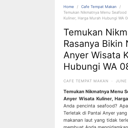
Home
Cafe Tempat Makan
Temukan Nikmatnya Menu Seafood Ra
Kuliner, Harga Murah Hubungi WA 
Temukan Nikm
Rasanya Bikin 
Anyer Wisata K
Hubungi WA 0
CAFE TEMPAT MAKAN
·
JUNE 
Temukan Nikmatnya Menu Sea
Anyer Wisata Kuliner, Ha
Anda pencinta seafood? Apa
Terletak di Pantai Anyer yan
makanan laut yang tidak ter
membuat Anda mengidamkan l