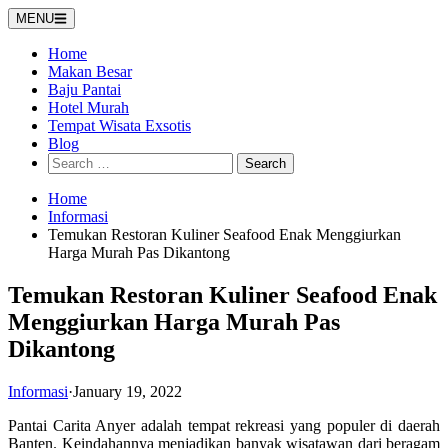
Skip
MENU
to
content
Home
Makan Besar
Baju Pantai
Hotel Murah
Tempat Wisata Exsotis
Blog
Search
for:
Home
Informasi
Temukan Restoran Kuliner Seafood Enak Menggiurkan
Harga Murah Pas Dikantong
Temukan Restoran Kuliner Seafood Enak
Menggiurkan Harga Murah Pas
Dikantong
Informasi
·
January 19, 2022
Pantai Carita Anyer adalah tempat rekreasi yang populer di daerah
Banten. Keindahannya menjadikan banyak wisatawan dari beragam