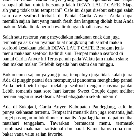
sebagai pilihan untuk bersantap ialah DEWA LAUT CAFE. Siapa
sih yang tidak tahu tempat ini? Cafe ini dapat disebut sebagai salah
satu cafe seafood terbaik di Pantai Carita Anyer. Anda dapat
memilih sajian laut yang masih fresh dan langsung diolah buat Anda
makan. Maka tidak perlu hawatir dengan kualitasnya ya.
Salah satu restoran yang meyediakan makanan enak dan juga
tempatnya asik dan nyaman buat nongkrong nih sambil makan
seafood kesukaan adalah
DEWA LAUT CAFE. Beragam jenis
menu makanan seafood hadir di sini. Tempat makan seafood di
pantai Carita Anyer ini Terus penuh pada Waktu jam makan siang
dan makan malam Terlebih kepada hari sabtu dan minggu.
Bukan cuma sajiannya yang juara, tempatnya juga tidak kalah juara.
Ada di pinggir pantai dan mempunyai panorama menghadap pantai.
Anda betul-betul dapat melahap seafood dengan suasana pantai.
Lebih romantis saat sore hari karena Sweet Couple dapat melihat
pemandangan sunset disini. Membahagiakan sekali bukan ?
Ada di Sukajadi, Carita Anyer, Kabupaten Pandeglang, cafe ini
punya kekhasan tertentu. Tempat ini menarik dan juga romantis, jadi
target pasangan untuk dinner romantis. Apa lagi kamu dapat melihat
matahari tenggelam. Tawarkan bermacam menu, termasuk
kombinasi makanan tradisional dan barat. Kamu harus coba cumi
bakar yang yaitu sajian favorite.