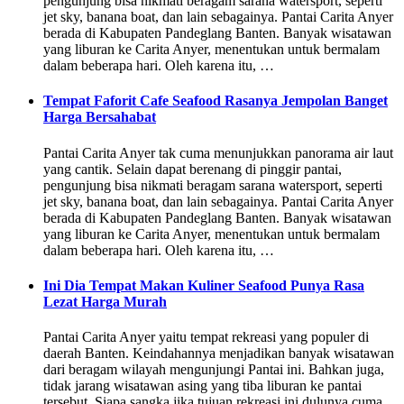
pengunjung bisa nikmati beragam sarana watersport, seperti
jet sky, banana boat, dan lain sebagainya. Pantai Carita Anyer
berada di Kabupaten Pandeglang Banten. Banyak wisatawan
yang liburan ke Carita Anyer, menentukan untuk bermalam
dalam beberapa hari. Oleh karena itu, …
Tempat Faforit Cafe Seafood Rasanya Jempolan Banget
Harga Bersahabat
Pantai Carita Anyer tak cuma menunjukkan panorama air laut
yang cantik. Selain dapat berenang di pinggir pantai,
pengunjung bisa nikmati beragam sarana watersport, seperti
jet sky, banana boat, dan lain sebagainya. Pantai Carita Anyer
berada di Kabupaten Pandeglang Banten. Banyak wisatawan
yang liburan ke Carita Anyer, menentukan untuk bermalam
dalam beberapa hari. Oleh karena itu, …
Ini Dia Tempat Makan Kuliner Seafood Punya Rasa
Lezat Harga Murah
Pantai Carita Anyer yaitu tempat rekreasi yang populer di
daerah Banten. Keindahannya menjadikan banyak wisatawan
dari beragam wilayah mengunjungi Pantai ini. Bahkan juga,
tidak jarang wisatawan asing yang tiba liburan ke pantai
tersebut. Siapa sangka jika tujuan rekreasi ini dulunya cuma