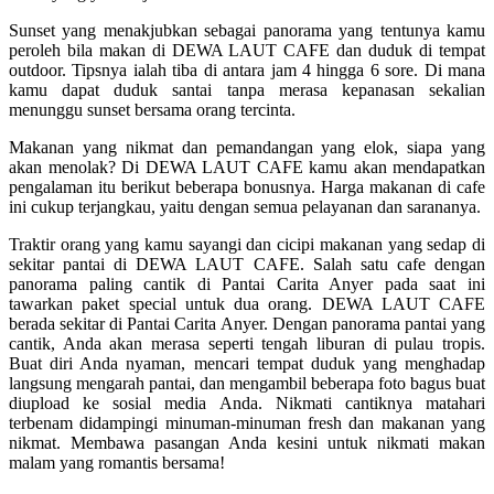
Sunset yang menakjubkan sebagai panorama yang tentunya kamu
peroleh bila makan di DEWA LAUT CAFE dan duduk di tempat
outdoor. Tipsnya ialah tiba di antara jam 4 hingga 6 sore. Di mana
kamu dapat duduk santai tanpa merasa kepanasan sekalian
menunggu sunset bersama orang tercinta.
Makanan yang nikmat dan pemandangan yang elok, siapa yang
akan menolak? Di DEWA LAUT CAFE kamu akan mendapatkan
pengalaman itu berikut beberapa bonusnya. Harga makanan di cafe
ini cukup terjangkau, yaitu dengan semua pelayanan dan sarananya.
Traktir orang yang kamu sayangi dan cicipi makanan yang sedap di
sekitar pantai di DEWA LAUT CAFE. Salah satu cafe dengan
panorama paling cantik di Pantai Carita Anyer pada saat ini
tawarkan paket special untuk dua orang. DEWA LAUT CAFE
berada sekitar di Pantai Carita Anyer. Dengan panorama pantai yang
cantik, Anda akan merasa seperti tengah liburan di pulau tropis.
Buat diri Anda nyaman, mencari tempat duduk yang menghadap
langsung mengarah pantai, dan mengambil beberapa foto bagus buat
diupload ke sosial media Anda. Nikmati cantiknya matahari
terbenam didampingi minuman-minuman fresh dan makanan yang
nikmat. Membawa pasangan Anda kesini untuk nikmati makan
malam yang romantis bersama!