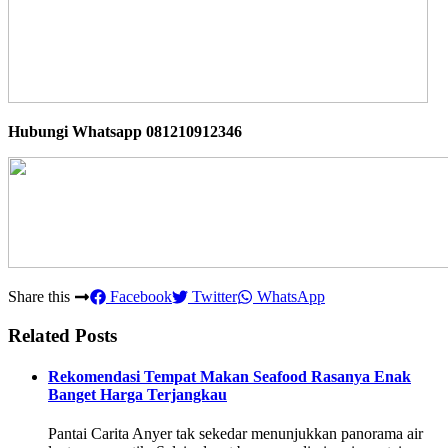
Hubungi Whatsapp
081210912346
Share this
Facebook
Twitter
WhatsApp
Related Posts
Rekomendasi Tempat Makan Seafood Rasanya Enak
Banget Harga Terjangkau
Pantai Carita Anyer tak sekedar menunjukkan panorama air