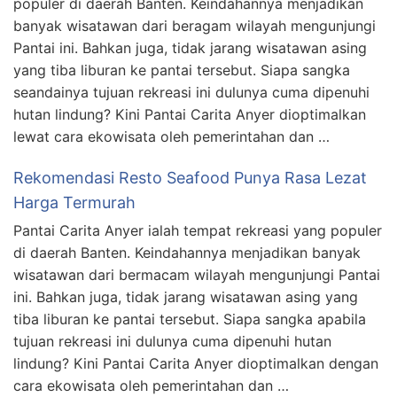
populer di daerah Banten. Keindahannya menjadikan
banyak wisatawan dari beragam wilayah mengunjungi
Pantai ini. Bahkan juga, tidak jarang wisatawan asing
yang tiba liburan ke pantai tersebut. Siapa sangka
seandainya tujuan rekreasi ini dulunya cuma dipenuhi
hutan lindung? Kini Pantai Carita Anyer dioptimalkan
lewat cara ekowisata oleh pemerintahan dan …
Rekomendasi Resto Seafood Punya Rasa Lezat
Harga Termurah
Pantai Carita Anyer ialah tempat rekreasi yang populer
di daerah Banten. Keindahannya menjadikan banyak
wisatawan dari bermacam wilayah mengunjungi Pantai
ini. Bahkan juga, tidak jarang wisatawan asing yang
tiba liburan ke pantai tersebut. Siapa sangka apabila
tujuan rekreasi ini dulunya cuma dipenuhi hutan
lindung? Kini Pantai Carita Anyer dioptimalkan dengan
cara ekowisata oleh pemerintahan dan …