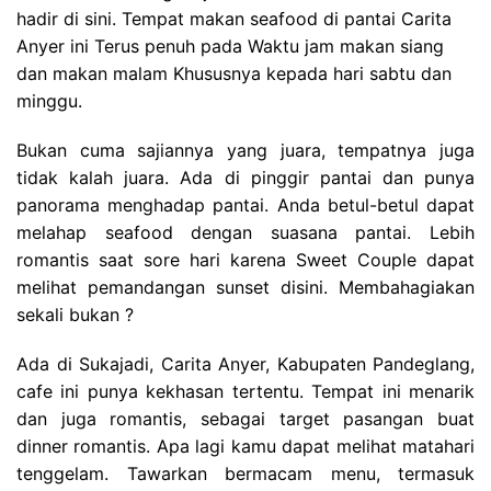
hadir di sini. Tempat makan seafood di pantai Carita
Anyer ini Terus penuh pada Waktu jam makan siang
dan makan malam Khususnya kepada hari sabtu dan
minggu.
Bukan cuma sajiannya yang juara, tempatnya juga
tidak kalah juara. Ada di pinggir pantai dan punya
panorama menghadap pantai. Anda betul-betul dapat
melahap seafood dengan suasana pantai. Lebih
romantis saat sore hari karena Sweet Couple dapat
melihat pemandangan sunset disini. Membahagiakan
sekali bukan ?
Ada di Sukajadi, Carita Anyer, Kabupaten Pandeglang,
cafe ini punya kekhasan tertentu. Tempat ini menarik
dan juga romantis, sebagai target pasangan buat
dinner romantis. Apa lagi kamu dapat melihat matahari
tenggelam. Tawarkan bermacam menu, termasuk