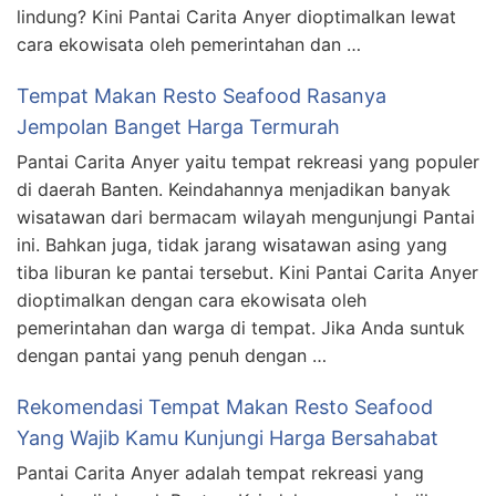
lindung? Kini Pantai Carita Anyer dioptimalkan lewat
cara ekowisata oleh pemerintahan dan …
Tempat Makan Resto Seafood Rasanya
Jempolan Banget Harga Termurah
Pantai Carita Anyer yaitu tempat rekreasi yang populer
di daerah Banten. Keindahannya menjadikan banyak
wisatawan dari bermacam wilayah mengunjungi Pantai
ini. Bahkan juga, tidak jarang wisatawan asing yang
tiba liburan ke pantai tersebut. Kini Pantai Carita Anyer
dioptimalkan dengan cara ekowisata oleh
pemerintahan dan warga di tempat. Jika Anda suntuk
dengan pantai yang penuh dengan …
Rekomendasi Tempat Makan Resto Seafood
Yang Wajib Kamu Kunjungi Harga Bersahabat
Pantai Carita Anyer adalah tempat rekreasi yang