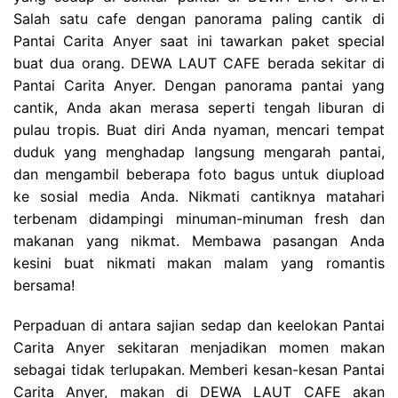
Salah satu cafe dengan panorama paling cantik di
Pantai Carita Anyer saat ini tawarkan paket special
buat dua orang. DEWA LAUT CAFE berada sekitar di
Pantai Carita Anyer. Dengan panorama pantai yang
cantik, Anda akan merasa seperti tengah liburan di
pulau tropis. Buat diri Anda nyaman, mencari tempat
duduk yang menghadap langsung mengarah pantai,
dan mengambil beberapa foto bagus untuk diupload
ke sosial media Anda. Nikmati cantiknya matahari
terbenam didampingi minuman-minuman fresh dan
makanan yang nikmat. Membawa pasangan Anda
kesini buat nikmati makan malam yang romantis
bersama!
Perpaduan di antara sajian sedap dan keelokan Pantai
Carita Anyer sekitaran menjadikan momen makan
sebagai tidak terlupakan. Memberi kesan-kesan Pantai
Carita Anyer, makan di DEWA LAUT CAFE akan