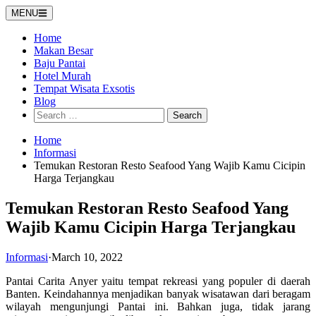
Skip
MENU
to
content
Home
Makan Besar
Baju Pantai
Hotel Murah
Tempat Wisata Exsotis
Blog
Search
for:
Home
Informasi
Temukan Restoran Resto Seafood Yang Wajib Kamu Cicipin
Harga Terjangkau
Temukan Restoran Resto Seafood Yang
Wajib Kamu Cicipin Harga Terjangkau
Informasi
·
March 10, 2022
Pantai Carita Anyer yaitu tempat rekreasi yang populer di daerah
Banten. Keindahannya menjadikan banyak wisatawan dari beragam
wilayah mengunjungi Pantai ini. Bahkan juga, tidak jarang