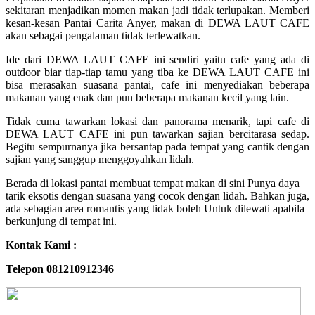
sekitaran menjadikan momen makan jadi tidak terlupakan. Memberi
kesan-kesan Pantai Carita Anyer, makan di DEWA LAUT CAFE
akan sebagai pengalaman tidak terlewatkan.
Ide dari DEWA LAUT CAFE ini sendiri yaitu cafe yang ada di
outdoor biar tiap-tiap tamu yang tiba ke DEWA LAUT CAFE ini
bisa merasakan suasana pantai, cafe ini menyediakan beberapa
makanan yang enak dan pun beberapa makanan kecil yang lain.
Tidak cuma tawarkan lokasi dan panorama menarik, tapi cafe di
DEWA LAUT CAFE ini pun tawarkan sajian bercitarasa sedap.
Begitu sempurnanya jika bersantap pada tempat yang cantik dengan
sajian yang sanggup menggoyahkan lidah.
Berada di lokasi pantai membuat tempat makan di sini Punya daya
tarik eksotis dengan suasana yang cocok dengan lidah. Bahkan juga,
ada sebagian area romantis yang tidak boleh Untuk dilewati apabila
berkunjung di tempat ini.
Kontak Kami :
Telepon 081210912346