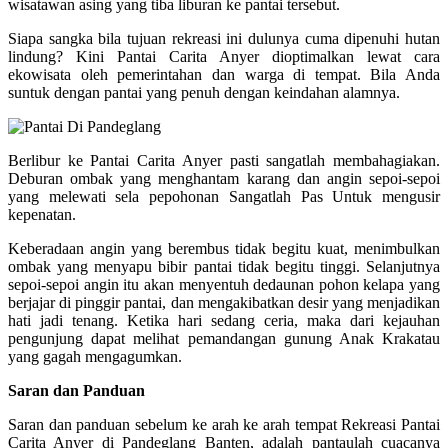
wisatawan asing yang tiba liburan ke pantai tersebut.
Siapa sangka bila tujuan rekreasi ini dulunya cuma dipenuhi hutan
lindung? Kini Pantai Carita Anyer dioptimalkan lewat cara
ekowisata oleh pemerintahan dan warga di tempat. Bila Anda
suntuk dengan pantai yang penuh dengan keindahan alamnya.
Berlibur ke Pantai Carita Anyer pasti sangatlah membahagiakan.
Deburan ombak yang menghantam karang dan angin sepoi-sepoi
yang melewati sela pepohonan Sangatlah Pas Untuk mengusir
kepenatan.
Keberadaan angin yang berembus tidak begitu kuat, menimbulkan
ombak yang menyapu bibir pantai tidak begitu tinggi. Selanjutnya
sepoi-sepoi angin itu akan menyentuh dedaunan pohon kelapa yang
berjajar di pinggir pantai, dan mengakibatkan desir yang menjadikan
hati jadi tenang. Ketika hari sedang ceria, maka dari kejauhan
pengunjung dapat melihat pemandangan gunung Anak Krakatau
yang gagah mengagumkan.
Saran dan Panduan
Saran dan panduan sebelum ke arah ke arah tempat Rekreasi Pantai
Carita Anyer di Pandeglang Banten, adalah pantaulah cuacanya