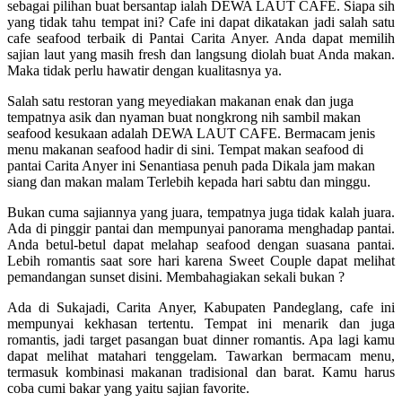
sebagai pilihan buat bersantap ialah DEWA LAUT CAFE. Siapa sih
yang tidak tahu tempat ini? Cafe ini dapat dikatakan jadi salah satu
cafe seafood terbaik di Pantai Carita Anyer. Anda dapat memilih
sajian laut yang masih fresh dan langsung diolah buat Anda makan.
Maka tidak perlu hawatir dengan kualitasnya ya.
Salah satu restoran yang meyediakan makanan enak dan juga
tempatnya asik dan nyaman buat nongkrong nih sambil makan
seafood kesukaan adalah
DEWA LAUT CAFE. Bermacam jenis
menu makanan seafood hadir di sini. Tempat makan seafood di
pantai Carita Anyer ini Senantiasa penuh pada Dikala jam makan
siang dan makan malam Terlebih kepada hari sabtu dan minggu.
Bukan cuma sajiannya yang juara, tempatnya juga tidak kalah juara.
Ada di pinggir pantai dan mempunyai panorama menghadap pantai.
Anda betul-betul dapat melahap seafood dengan suasana pantai.
Lebih romantis saat sore hari karena Sweet Couple dapat melihat
pemandangan sunset disini. Membahagiakan sekali bukan ?
Ada di Sukajadi, Carita Anyer, Kabupaten Pandeglang, cafe ini
mempunyai kekhasan tertentu. Tempat ini menarik dan juga
romantis, jadi target pasangan buat dinner romantis. Apa lagi kamu
dapat melihat matahari tenggelam. Tawarkan bermacam menu,
termasuk kombinasi makanan tradisional dan barat. Kamu harus
coba cumi bakar yang yaitu sajian favorite.