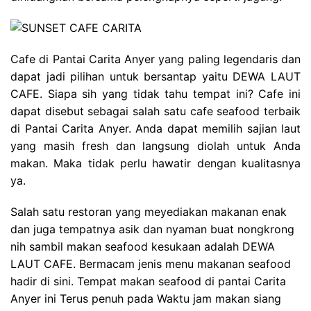
Cafe di Pantai Carita Anyer yang paling legendaris dan
dapat jadi pilihan untuk bersantap yaitu DEWA LAUT
CAFE. Siapa sih yang tidak tahu tempat ini? Cafe ini
dapat disebut sebagai salah satu cafe seafood terbaik
di Pantai Carita Anyer. Anda dapat memilih sajian laut
yang masih fresh dan langsung diolah untuk Anda
makan. Maka tidak perlu hawatir dengan kualitasnya
ya.
Salah satu restoran yang meyediakan makanan enak
dan juga tempatnya asik dan nyaman buat nongkrong
nih sambil makan seafood kesukaan adalah
DEWA
LAUT CAFE. Bermacam jenis menu makanan seafood
hadir di sini. Tempat makan seafood di pantai Carita
Anyer ini Terus penuh pada Waktu jam makan siang