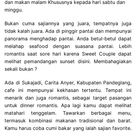
dan makan malam Khususnya kepada hari sabtu dan
minggu.
Bukan cuma sajiannya yang juara, tempatnya juga
tidak kalah juara. Ada di pinggir pantai dan mempunyai
panorama menghadap pantai. Anda betul-betul dapat
melahap seafood dengan suasana pantai. Lebih
romantis saat sore hari karena Sweet Couple dapat
melihat pemandangan sunset disini. Membahagiakan
sekali bukan ?
Ada di Sukajadi, Carita Anyer, Kabupaten Pandeglang,
cafe ini mempunyai kekhasan tertentu. Tempat ini
menarik dan juga romantis, sebagai target pasangan
untuk dinner romantis. Apa lagi kamu dapat melihat
matahari tenggelam. Tawarkan berbagai menu,
termasuk kombinasi makanan tradisional dan barat.
Kamu harus coba cumi bakar yang ialah sajian favorite.