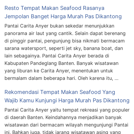
Resto Tempat Makan Seafood Rasanya
Jempolan Banget Harga Murah Pas Dikantong
Pantai Carita Anyer bukan sekedar menunjukkan
panorama air laut yang cantik. Selain dapat berenang
di pinggir pantai, pengunjung bisa nikmati bermacam
sarana watersport, seperti jet sky, banana boat, dan
lain sebagainya. Pantai Carita Anyer berada di
Kabupaten Pandeglang Banten. Banyak wisatawan
yang liburan ke Carita Anyer, menentukan untuk
bermalam dalam beberapa hari. Oleh karena itu, …
Rekomendasi Tempat Makan Seafood Yang
Wajib Kamu Kunjungi Harga Murah Pas Dikantong
Pantai Carita Anyer yaitu tempat rekreasi yang populer
di daerah Banten. Keindahannya menjadikan banyak
wisatawan dari bermacam wilayah mengunjungi Pantai
ini. Bahkan juga, tidak jarang wisatawan asing yang