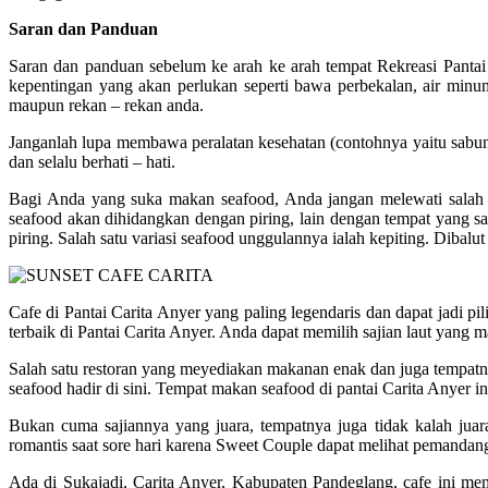
Saran dan Panduan
Saran dan panduan sebelum ke arah ke arah tempat Rekreasi Pantai
kepentingan yang akan perlukan seperti bawa perbekalan, air mi
maupun rekan – rekan anda.
Janganlah lupa membawa peralatan kesehatan (contohnya yaitu sabun, t
dan selalu berhati – hati.
Bagi Anda yang suka makan seafood, Anda jangan melewati salah s
seafood akan dihidangkan dengan piring, lain dengan tempat yang sa
piring. Salah satu variasi seafood unggulannya ialah kepiting. Dibal
Cafe di Pantai Carita Anyer yang paling legendaris dan dapat jadi p
terbaik di Pantai Carita Anyer. Anda dapat memilih sajian laut yang
Salah satu restoran yang meyediakan makanan enak dan juga tempat
seafood hadir di sini. Tempat makan seafood di pantai Carita Anyer
Bukan cuma sajiannya yang juara, tempatnya juga tidak kalah jua
romantis saat sore hari karena Sweet Couple dapat melihat pemandan
Ada di Sukajadi, Carita Anyer, Kabupaten Pandeglang, cafe ini mem