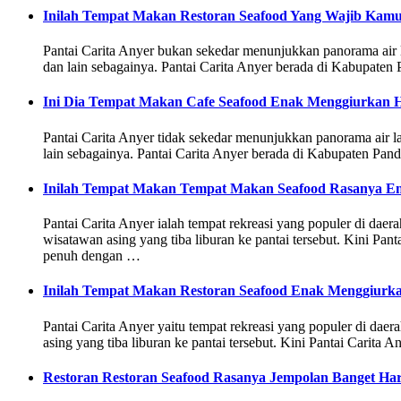
Inilah Tempat Makan Restoran Seafood Yang Wajib Kamu
Pantai Carita Anyer bukan sekedar menunjukkan panorama air lau
dan lain sebagainya. Pantai Carita Anyer berada di Kabupate
Ini Dia Tempat Makan Cafe Seafood Enak Menggiurkan 
Pantai Carita Anyer tidak sekedar menunjukkan panorama air lau
lain sebagainya. Pantai Carita Anyer berada di Kabupaten Pa
Inilah Tempat Makan Tempat Makan Seafood Rasanya En
Pantai Carita Anyer ialah tempat rekreasi yang populer di da
wisatawan asing yang tiba liburan ke pantai tersebut. Kini Pa
penuh dengan …
Inilah Tempat Makan Restoran Seafood Enak Menggiur
Pantai Carita Anyer yaitu tempat rekreasi yang populer di da
asing yang tiba liburan ke pantai tersebut. Kini Pantai Carit
Restoran Restoran Seafood Rasanya Jempolan Banget Ha