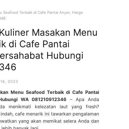
 Seafood Terbaik di Cafe Pantai Anyer, Harga
346
Kuliner Masakan Menu
k di Cafe Pantai
Bersahabat Hubungi
2346
18, 2023
kan Menu Seafood Terbaik di Cafe Pantai
 Hubungi WA 081210912346
– Apa Anda
da menikmati kelezatan laut yang fresh?
g indah, cafe menarik ini tawarkan pengalaman
lewatkan yang akan memikat selera Anda dan
ebih banyak lagi.