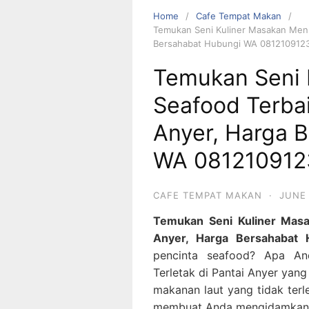
Home
Cafe Tempat Makan
Temukan Seni Kuliner Masakan Menu
Bersahabat Hubungi WA 081210912
Temukan Seni 
Seafood Terbai
Anyer, Harga 
WA 08121091
CAFE TEMPAT MAKAN
·
JUNE 
Temukan Seni Kuliner Masa
Anyer, Harga Bersahabat
pencinta seafood? Apa An
Terletak di Pantai Anyer yan
makanan laut yang tidak ter
membuat Anda mengidamkan l