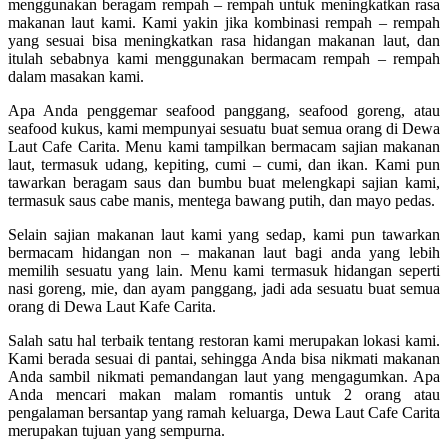
menggunakan beragam rempah – rempah untuk meningkatkan rasa
makanan laut kami. Kami yakin jika kombinasi rempah – rempah
yang sesuai bisa meningkatkan rasa hidangan makanan laut, dan
itulah sebabnya kami menggunakan bermacam rempah – rempah
dalam masakan kami.
Apa Anda penggemar seafood panggang, seafood goreng, atau
seafood kukus, kami mempunyai sesuatu buat semua orang di Dewa
Laut Cafe Carita. Menu kami tampilkan bermacam sajian makanan
laut, termasuk udang, kepiting, cumi – cumi, dan ikan. Kami pun
tawarkan beragam saus dan bumbu buat melengkapi sajian kami,
termasuk saus cabe manis, mentega bawang putih, dan mayo pedas.
Selain sajian makanan laut kami yang sedap, kami pun tawarkan
bermacam hidangan non – makanan laut bagi anda yang lebih
memilih sesuatu yang lain. Menu kami termasuk hidangan seperti
nasi goreng, mie, dan ayam panggang, jadi ada sesuatu buat semua
orang di Dewa Laut Kafe Carita.
Salah satu hal terbaik tentang restoran kami merupakan lokasi kami.
Kami berada sesuai di pantai, sehingga Anda bisa nikmati makanan
Anda sambil nikmati pemandangan laut yang mengagumkan. Apa
Anda mencari makan malam romantis untuk 2 orang atau
pengalaman bersantap yang ramah keluarga, Dewa Laut Cafe Carita
merupakan tujuan yang sempurna.