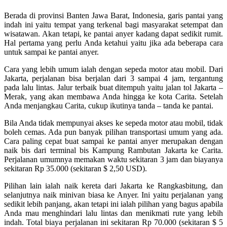
Berada di provinsi Banten Jawa Barat, Indonesia, garis pantai yang
indah ini yaitu tempat yang terkenal bagi masyarakat setempat dan
wisatawan. Akan tetapi, ke pantai anyer kadang dapat sedikit rumit.
Hal pertama yang perlu Anda ketahui yaitu jika ada beberapa cara
untuk sampai ke pantai anyer.
Cara yang lebih umum ialah dengan sepeda motor atau mobil. Dari
Jakarta, perjalanan bisa berjalan dari 3 sampai 4 jam, tergantung
pada lalu lintas. Jalur terbaik buat ditempuh yaitu jalan tol Jakarta –
Merak, yang akan membawa Anda hingga ke kota Carita. Setelah
Anda menjangkau Carita, cukup ikutinya tanda – tanda ke pantai.
Bila Anda tidak mempunyai akses ke sepeda motor atau mobil, tidak
boleh cemas. Ada pun banyak pilihan transportasi umum yang ada.
Cara paling cepat buat sampai ke pantai anyer merupakan dengan
naik bis dari terminal bis Kampung Rambutan Jakarta ke Carita.
Perjalanan umumnya memakan waktu sekitaran 3 jam dan biayanya
sekitaran Rp 35.000 (sekitaran $ 2,50 USD).
Pilihan lain ialah naik kereta dari Jakarta ke Rangkasbitung, dan
selanjutnya naik minivan biasa ke Anyer. Ini yaitu perjalanan yang
sedikit lebih panjang, akan tetapi ini ialah pilihan yang bagus apabila
Anda mau menghindari lalu lintas dan menikmati rute yang lebih
indah. Total biaya perjalanan ini sekitaran Rp 70.000 (sekitaran $ 5