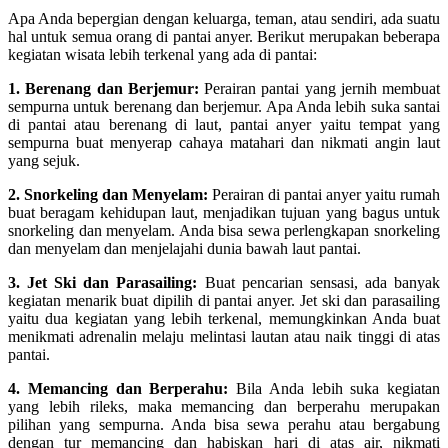
Apa Anda bepergian dengan keluarga, teman, atau sendiri, ada suatu
hal untuk semua orang di pantai anyer. Berikut merupakan beberapa
kegiatan wisata lebih terkenal yang ada di pantai:
1. Berenang dan Berjemur:
Perairan pantai yang jernih membuat
sempurna untuk berenang dan berjemur. Apa Anda lebih suka santai
di pantai atau berenang di laut, pantai anyer yaitu tempat yang
sempurna buat menyerap cahaya matahari dan nikmati angin laut
yang sejuk.
2. Snorkeling dan Menyelam:
Perairan di pantai anyer yaitu rumah
buat beragam kehidupan laut, menjadikan tujuan yang bagus untuk
snorkeling dan menyelam. Anda bisa sewa perlengkapan snorkeling
dan menyelam dan menjelajahi dunia bawah laut pantai.
3. Jet Ski dan Parasailing:
Buat pencarian sensasi, ada banyak
kegiatan menarik buat dipilih di pantai anyer. Jet ski dan parasailing
yaitu dua kegiatan yang lebih terkenal, memungkinkan Anda buat
menikmati adrenalin melaju melintasi lautan atau naik tinggi di atas
pantai.
4. Memancing dan Berperahu:
Bila Anda lebih suka kegiatan
yang lebih rileks, maka memancing dan berperahu merupakan
pilihan yang sempurna. Anda bisa sewa perahu atau bergabung
dengan tur memancing dan habiskan hari di atas air, nikmati