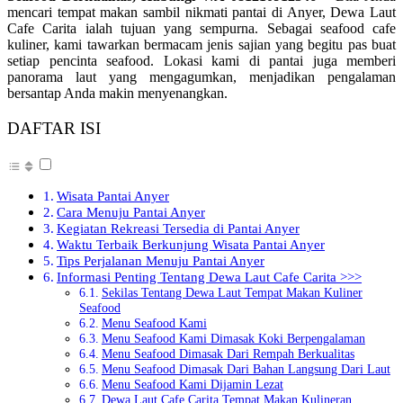
mencari tempat makan sambil nikmati pantai di Anyer, Dewa Laut
Cafe Carita ialah tujuan yang sempurna. Sebagai seafood cafe
kuliner, kami tawarkan bermacam jenis sajian yang begitu pas buat
setiap pencinta seafood. Lokasi kami di pantai juga memberi
panorama laut yang mengagumkan, menjadikan pengalaman
bersantap Anda makin menyenangkan.
DAFTAR ISI
Wisata Pantai Anyer
Cara Menuju Pantai Anyer
Kegiatan Rekreasi Tersedia di Pantai Anyer
Waktu Terbaik Berkunjung Wisata Pantai Anyer
Tips Perjalanan Menuju Pantai Anyer
Informasi Penting Tentang Dewa Laut Cafe Carita >>>
Sekilas Tentang Dewa Laut Tempat Makan Kuliner
Seafood
Menu Seafood Kami
Menu Seafood Kami Dimasak Koki Berpengalaman
Menu Seafood Dimasak Dari Rempah Berkualitas
Menu Seafood Dimasak Dari Bahan Langsung Dari Laut
Menu Seafood Kami Dijamin Lezat
Dewa Laut Cafe Carita Tempat Makan Kulineran