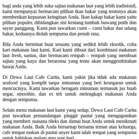
bagi anda yang lebih suka sajian makanan laut yang lebih tradisionil,
kami mempunyai bermacam pilihan ikan bakar yang tentunya akan
memberikan kepuasan keinginan Anda. Ikan kakap bakar kami yaitu
pilihan populer, dihidangkan sisi kentang tumbuk bawang putih dan
sayur panggang. Kami pun tawarkan cumi – cumi bakar dan udang
bakar, keduanya diolah sempurna dan penuh rasa.
Bila Anda berminat buat sesuatu yang sedikit lebih eksotik, coba
kari makanan laut kami. Kari kami dibuat dari kombinasi makanan
laut fresh, santan, dan bermacam rempah – rempah yang membuat
sajian yang kaya dan beraroma yang tentu akan menggembirakan
hasrat Anda.
Di Dewa Laut Cafe Carita, kami yakin jika tidak ada makanan
seafood yang komplit tanpa minuman yang beri kesegaran untuk
mencucinya. Kami tawarkan beragam minuman termasuk jus buah
segar, smoothie, dan es teh untuk melengkapi makanan Anda
dengan sempurna.
Selain menu makanan laut kami yang sedap, Dewa Laut Cafe Carita
pun tawarkan pemandangan pinggir pantai yang mengagumkan
yang memberi suasana rileks dan damai buat Anda untuk menikmati
makanan Anda. Baik Anda bersantap bersama teman atau keluarga,
cafe tempat makan di pantai anyer kami ialah tempat yang sempurna
untuk habiskan malam atau sore hari.