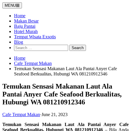
Skip
MENU
to
content
Home
Makan Besar
Baju Pantai
Hotel Murah
Tempat Wisata Exsotis
Blog
Search
for:
Home
Cafe Tempat Makan
Temukan Sensasi Makanan Laut Ala Pantai Anyer Cafe
Seafood Berkualitas, Hubungi WA 081210912346
Temukan Sensasi Makanan Laut Ala
Pantai Anyer Cafe Seafood Berkualitas,
Hubungi WA 081210912346
Cafe Tempat Makan
·
June 21, 2023
Temukan Sensasi Makanan Laut Ala Pantai Anyer Cafe
Seafood Berkualitas, Hubungi WA 081210912346
– Bila Anda