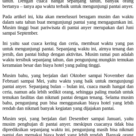
tahun. Dengan cuaca hangat sepanjang tahun, banyak orang
bertanya – tanya apa waktu terbaik untuk mengunjungi pantai anyer.
Pada artikel ini, kita akan menelusuri beragam musim dan waktu
dalam satu tahun buat mengunjungi pantai yang mengagumkan ini.
Musim tinggi buat pariwisata di pantai anyer merupakan dari Juni
sampai September.
Ini yaitu saat cuaca kering dan ceria, membuat waktu yang pas
untuk mengunjungi pantai. Sepanjang waktu ini, airnya tenang dan
jernih, dan pantai hidup dengan aktivitas. Musim ramai pun adalah
waktu tersibuk sepanjang tahun, dan pengunjung mungkin temukan
keramaian besar dan biaya hotel yang paling tinggi.
Musim bahu, yang berjalan dari Oktober sampai November dan
Februari sampai Mei, yaitu waktu yang baik untuk mengunjungi
pantai anyer. Sepanjang bulan – bulan ini, cuaca masih hangat dan
ceria, namun ada lebih sedikit orang, sehingga paling mudah untuk
temukan fasilitas dan nikmati pantai dengan tenang. Selama musim
bahu, pengunjung pun bisa menggunakan biaya hotel yang lebih
rendah dan nikmati banyak kegiatan yang dijajakan pantai.
Musim sepi, yang berjalan dari Desember sampai Januari, yaitu
musim penghujan di pantai anyer. meskipun cuacanya tidak bisa
diprediksikan sepanjang waktu ini, pengunjung masih bisa nikmati
pantai dan memakai biaya hotel yang lebih rendah. Banyak orang