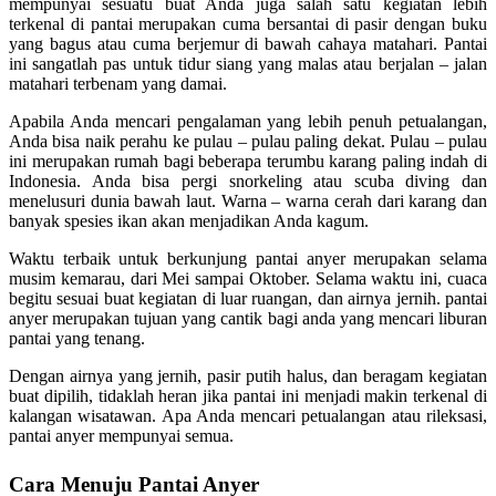
mempunyai sesuatu buat Anda juga salah satu kegiatan lebih
terkenal di pantai merupakan cuma bersantai di pasir dengan buku
yang bagus atau cuma berjemur di bawah cahaya matahari. Pantai
ini sangatlah pas untuk tidur siang yang malas atau berjalan – jalan
matahari terbenam yang damai.
Apabila Anda mencari pengalaman yang lebih penuh petualangan,
Anda bisa naik perahu ke pulau – pulau paling dekat. Pulau – pulau
ini merupakan rumah bagi beberapa terumbu karang paling indah di
Indonesia. Anda bisa pergi snorkeling atau scuba diving dan
menelusuri dunia bawah laut. Warna – warna cerah dari karang dan
banyak spesies ikan akan menjadikan Anda kagum.
Waktu terbaik untuk berkunjung pantai anyer merupakan selama
musim kemarau, dari Mei sampai Oktober. Selama waktu ini, cuaca
begitu sesuai buat kegiatan di luar ruangan, dan airnya jernih. pantai
anyer merupakan tujuan yang cantik bagi anda yang mencari liburan
pantai yang tenang.
Dengan airnya yang jernih, pasir putih halus, dan beragam kegiatan
buat dipilih, tidaklah heran jika pantai ini menjadi makin terkenal di
kalangan wisatawan. Apa Anda mencari petualangan atau rileksasi,
pantai anyer mempunyai semua.
Cara Menuju Pantai Anyer