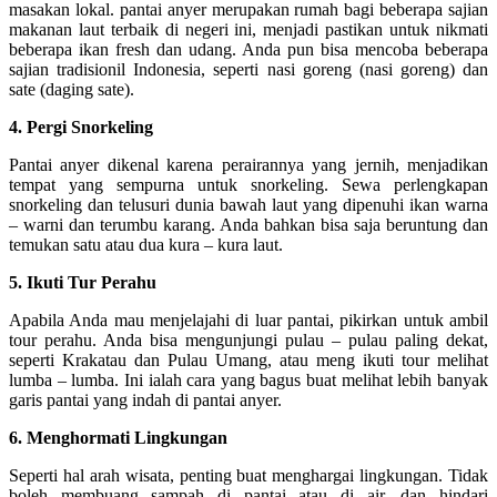
masakan lokal. pantai anyer merupakan rumah bagi beberapa sajian
makanan laut terbaik di negeri ini, menjadi pastikan untuk nikmati
beberapa ikan fresh dan udang. Anda pun bisa mencoba beberapa
sajian tradisionil Indonesia, seperti nasi goreng (nasi goreng) dan
sate (daging sate).
4. Pergi Snorkeling
Pantai anyer dikenal karena perairannya yang jernih, menjadikan
tempat yang sempurna untuk snorkeling. Sewa perlengkapan
snorkeling dan telusuri dunia bawah laut yang dipenuhi ikan warna
– warni dan terumbu karang. Anda bahkan bisa saja beruntung dan
temukan satu atau dua kura – kura laut.
5. Ikuti Tur Perahu
Apabila Anda mau menjelajahi di luar pantai, pikirkan untuk ambil
tour perahu. Anda bisa mengunjungi pulau – pulau paling dekat,
seperti Krakatau dan Pulau Umang, atau meng ikuti tour melihat
lumba – lumba. Ini ialah cara yang bagus buat melihat lebih banyak
garis pantai yang indah di pantai anyer.
6. Menghormati Lingkungan
Seperti hal arah wisata, penting buat menghargai lingkungan. Tidak
boleh membuang sampah di pantai atau di air, dan hindari