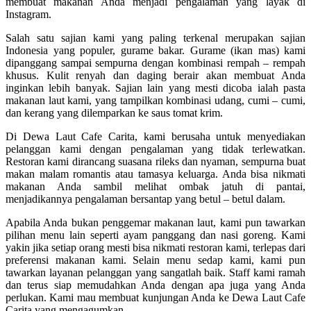
membuat makanan Anda menjadi pengalaman yang layak di
Instagram.
Salah satu sajian kami yang paling terkenal merupakan sajian
Indonesia yang populer, gurame bakar. Gurame (ikan mas) kami
dipanggang sampai sempurna dengan kombinasi rempah – rempah
khusus. Kulit renyah dan daging berair akan membuat Anda
inginkan lebih banyak. Sajian lain yang mesti dicoba ialah pasta
makanan laut kami, yang tampilkan kombinasi udang, cumi – cumi,
dan kerang yang dilemparkan ke saus tomat krim.
Di Dewa Laut Cafe Carita, kami berusaha untuk menyediakan
pelanggan kami dengan pengalaman yang tidak terlewatkan.
Restoran kami dirancang suasana rileks dan nyaman, sempurna buat
makan malam romantis atau tamasya keluarga. Anda bisa nikmati
makanan Anda sambil melihat ombak jatuh di pantai,
menjadikannya pengalaman bersantap yang betul – betul dalam.
Apabila Anda bukan penggemar makanan laut, kami pun tawarkan
pilihan menu lain seperti ayam panggang dan nasi goreng. Kami
yakin jika setiap orang mesti bisa nikmati restoran kami, terlepas dari
preferensi makanan kami. Selain menu sedap kami, kami pun
tawarkan layanan pelanggan yang sangatlah baik. Staff kami ramah
dan terus siap memudahkan Anda dengan apa juga yang Anda
perlukan. Kami mau membuat kunjungan Anda ke Dewa Laut Cafe
Carita yang mengagumkan.