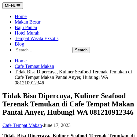
Skip
MENU
to
content
Home
Makan Besar
Baju Pantai
Hotel Murah
Tempat Wisata Exsotis
Blog
Search
for:
Home
Cafe Tempat Makan
Tidak Bisa Dipercaya, Kuliner Seafood Terenak Temukan di
Cafe Tempat Makan Pantai Anyer, Hubungi WA
081210912346
Tidak Bisa Dipercaya, Kuliner Seafood
Terenak Temukan di Cafe Tempat Makan
Pantai Anyer, Hubungi WA 081210912346
Cafe Tempat Makan
·
June 17, 2023
Tidak Bisa Dipercaya, Kuliner Seafood Terenak Temukan di