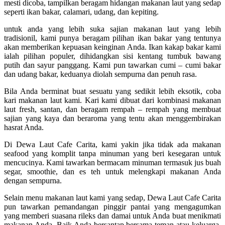
mesti dicoba, tampilkan beragam hidangan makanan laut yang sedap
seperti ikan bakar, calamari, udang, dan kepiting.
untuk anda yang lebih suka sajian makanan laut yang lebih
tradisionil, kami punya beragam pilihan ikan bakar yang tentunya
akan memberikan kepuasan keinginan Anda. Ikan kakap bakar kami
ialah pilihan populer, dihidangkan sisi kentang tumbuk bawang
putih dan sayur panggang. Kami pun tawarkan cumi – cumi bakar
dan udang bakar, keduanya diolah sempurna dan penuh rasa.
Bila Anda berminat buat sesuatu yang sedikit lebih eksotik, coba
kari makanan laut kami. Kari kami dibuat dari kombinasi makanan
laut fresh, santan, dan beragam rempah – rempah yang membuat
sajian yang kaya dan beraroma yang tentu akan menggembirakan
hasrat Anda.
Di Dewa Laut Cafe Carita, kami yakin jika tidak ada makanan
seafood yang komplit tanpa minuman yang beri kesegaran untuk
mencucinya. Kami tawarkan bermacam minuman termasuk jus buah
segar, smoothie, dan es teh untuk melengkapi makanan Anda
dengan sempurna.
Selain menu makanan laut kami yang sedap, Dewa Laut Cafe Carita
pun tawarkan pemandangan pinggir pantai yang mengagumkan
yang memberi suasana rileks dan damai untuk Anda buat menikmati
makanan Anda. Baik Anda bersantap bersama teman atau keluarga,