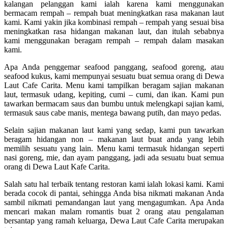
kalangan pelanggan kami ialah karena kami menggunakan
bermacam rempah – rempah buat meningkatkan rasa makanan laut
kami. Kami yakin jika kombinasi rempah – rempah yang sesuai bisa
meningkatkan rasa hidangan makanan laut, dan itulah sebabnya
kami menggunakan beragam rempah – rempah dalam masakan
kami.
Apa Anda penggemar seafood panggang, seafood goreng, atau
seafood kukus, kami mempunyai sesuatu buat semua orang di Dewa
Laut Cafe Carita. Menu kami tampilkan beragam sajian makanan
laut, termasuk udang, kepiting, cumi – cumi, dan ikan. Kami pun
tawarkan bermacam saus dan bumbu untuk melengkapi sajian kami,
termasuk saus cabe manis, mentega bawang putih, dan mayo pedas.
Selain sajian makanan laut kami yang sedap, kami pun tawarkan
beragam hidangan non – makanan laut buat anda yang lebih
memilih sesuatu yang lain. Menu kami termasuk hidangan seperti
nasi goreng, mie, dan ayam panggang, jadi ada sesuatu buat semua
orang di Dewa Laut Kafe Carita.
Salah satu hal terbaik tentang restoran kami ialah lokasi kami. Kami
berada cocok di pantai, sehingga Anda bisa nikmati makanan Anda
sambil nikmati pemandangan laut yang mengagumkan. Apa Anda
mencari makan malam romantis buat 2 orang atau pengalaman
bersantap yang ramah keluarga, Dewa Laut Cafe Carita merupakan