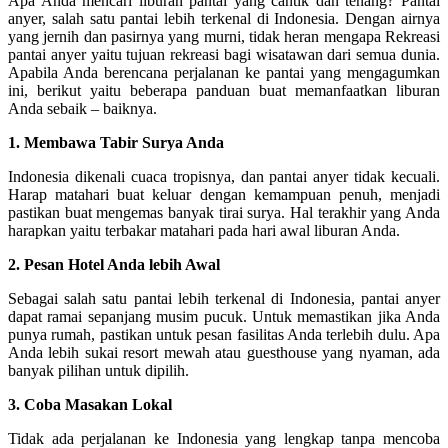
Apa Anda mencari liburan pantai yang cantik dan tenang? Pantai
anyer, salah satu pantai lebih terkenal di Indonesia. Dengan airnya
yang jernih dan pasirnya yang murni, tidak heran mengapa Rekreasi
pantai anyer yaitu tujuan rekreasi bagi wisatawan dari semua dunia.
Apabila Anda berencana perjalanan ke pantai yang mengagumkan
ini, berikut yaitu beberapa panduan buat memanfaatkan liburan
Anda sebaik – baiknya.
1. Membawa Tabir Surya Anda
Indonesia dikenali cuaca tropisnya, dan pantai anyer tidak kecuali.
Harap matahari buat keluar dengan kemampuan penuh, menjadi
pastikan buat mengemas banyak tirai surya. Hal terakhir yang Anda
harapkan yaitu terbakar matahari pada hari awal liburan Anda.
2. Pesan Hotel Anda lebih Awal
Sebagai salah satu pantai lebih terkenal di Indonesia, pantai anyer
dapat ramai sepanjang musim pucuk. Untuk memastikan jika Anda
punya rumah, pastikan untuk pesan fasilitas Anda terlebih dulu. Apa
Anda lebih sukai resort mewah atau guesthouse yang nyaman, ada
banyak pilihan untuk dipilih.
3. Coba Masakan Lokal
Tidak ada perjalanan ke Indonesia yang lengkap tanpa mencoba