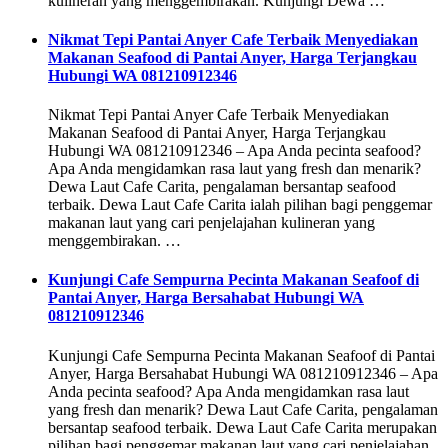
kulineran yang menggembirakan. Kunjungi Dewa …
Nikmat Tepi Pantai Anyer Cafe Terbaik Menyediakan
Makanan Seafood di Pantai Anyer, Harga Terjangkau
Hubungi WA 081210912346
Nikmat Tepi Pantai Anyer Cafe Terbaik Menyediakan
Makanan Seafood di Pantai Anyer, Harga Terjangkau
Hubungi WA 081210912346 – Apa Anda pecinta seafood?
Apa Anda mengidamkan rasa laut yang fresh dan menarik?
Dewa Laut Cafe Carita, pengalaman bersantap seafood
terbaik. Dewa Laut Cafe Carita ialah pilihan bagi penggemar
makanan laut yang cari penjelajahan kulineran yang
menggembirakan. …
Kunjungi Cafe Sempurna Pecinta Makanan Seafoof di
Pantai Anyer, Harga Bersahabat Hubungi WA
081210912346
Kunjungi Cafe Sempurna Pecinta Makanan Seafoof di Pantai
Anyer, Harga Bersahabat Hubungi WA 081210912346 – Apa
Anda pecinta seafood? Apa Anda mengidamkan rasa laut
yang fresh dan menarik? Dewa Laut Cafe Carita, pengalaman
bersantap seafood terbaik. Dewa Laut Cafe Carita merupakan
pilihan bagi penggemar makanan laut yang cari penjelajahan