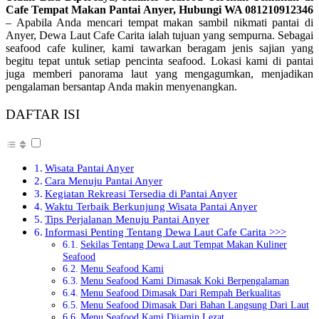
Cafe Tempat Makan Pantai Anyer, Hubungi WA 081210912346
– Apabila Anda mencari tempat makan sambil nikmati pantai di
Anyer, Dewa Laut Cafe Carita ialah tujuan yang sempurna. Sebagai
seafood cafe kuliner, kami tawarkan beragam jenis sajian yang
begitu tepat untuk setiap pencinta seafood. Lokasi kami di pantai
juga memberi panorama laut yang mengagumkan, menjadikan
pengalaman bersantap Anda makin menyenangkan.
DAFTAR ISI
Wisata Pantai Anyer
Cara Menuju Pantai Anyer
Kegiatan Rekreasi Tersedia di Pantai Anyer
Waktu Terbaik Berkunjung Wisata Pantai Anyer
Tips Perjalanan Menuju Pantai Anyer
Informasi Penting Tentang Dewa Laut Cafe Carita >>>
Sekilas Tentang Dewa Laut Tempat Makan Kuliner
Seafood
Menu Seafood Kami
Menu Seafood Kami Dimasak Koki Berpengalaman
Menu Seafood Dimasak Dari Rempah Berkualitas
Menu Seafood Dimasak Dari Bahan Langsung Dari Laut
Menu Seafood Kami Dijamin Lezat