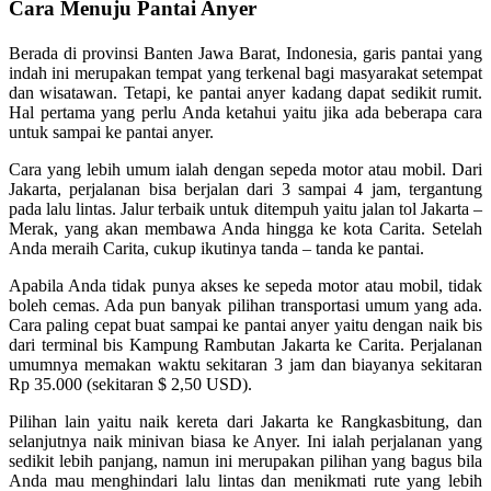
Cara Menuju Pantai Anyer
Berada di provinsi Banten Jawa Barat, Indonesia, garis pantai yang
indah ini merupakan tempat yang terkenal bagi masyarakat setempat
dan wisatawan. Tetapi, ke pantai anyer kadang dapat sedikit rumit.
Hal pertama yang perlu Anda ketahui yaitu jika ada beberapa cara
untuk sampai ke pantai anyer.
Cara yang lebih umum ialah dengan sepeda motor atau mobil. Dari
Jakarta, perjalanan bisa berjalan dari 3 sampai 4 jam, tergantung
pada lalu lintas. Jalur terbaik untuk ditempuh yaitu jalan tol Jakarta –
Merak, yang akan membawa Anda hingga ke kota Carita. Setelah
Anda meraih Carita, cukup ikutinya tanda – tanda ke pantai.
Apabila Anda tidak punya akses ke sepeda motor atau mobil, tidak
boleh cemas. Ada pun banyak pilihan transportasi umum yang ada.
Cara paling cepat buat sampai ke pantai anyer yaitu dengan naik bis
dari terminal bis Kampung Rambutan Jakarta ke Carita. Perjalanan
umumnya memakan waktu sekitaran 3 jam dan biayanya sekitaran
Rp 35.000 (sekitaran $ 2,50 USD).
Pilihan lain yaitu naik kereta dari Jakarta ke Rangkasbitung, dan
selanjutnya naik minivan biasa ke Anyer. Ini ialah perjalanan yang
sedikit lebih panjang, namun ini merupakan pilihan yang bagus bila
Anda mau menghindari lalu lintas dan menikmati rute yang lebih