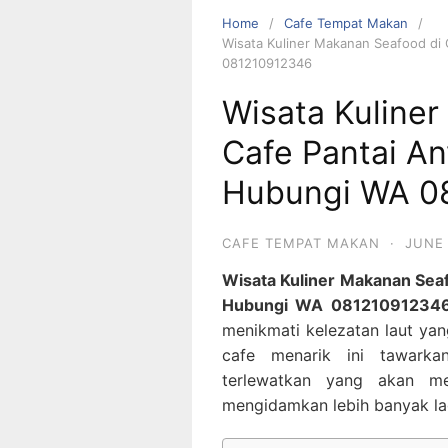
Home
Cafe Tempat Makan
Wisata Kuliner Makanan Seafood di
081210912346
Wisata Kuline
Cafe Pantai An
Hubungi WA 0
CAFE TEMPAT MAKAN
·
JUNE 
Wisata Kuliner Makanan Seaf
Hubungi WA 08121091234
menikmati kelezatan laut yan
cafe menarik ini tawark
terlewatkan yang akan 
mengidamkan lebih banyak la