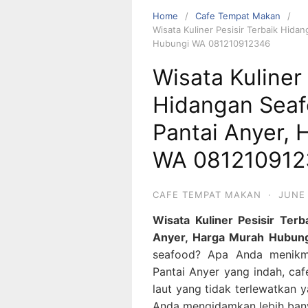
Home
Cafe Tempat Makan
Wisata Kuliner Pesisir Terbaik Hida
Hubungi WA 081210912346
Wisata Kuliner 
Hidangan Seaf
Pantai Anyer,
WA 08121091
CAFE TEMPAT MAKAN
·
JUNE 
Wisata Kuliner Pesisir Ter
Anyer, Harga Murah Hubu
seafood? Apa Anda menikmat
Pantai Anyer yang indah, ca
laut yang tidak terlewatkan
Anda mengidamkan lebih bany