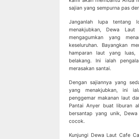
kami akan membantu Anda m
sajian yang sempurna pas den
Janganlah lupa tentang l
menakjubkan, Dewa Laut 
mengagumkan yang menam
keseluruhan. Bayangkan m
hamparan laut yang luas,
belakang. Ini ialah peng
merasakan santai.
Dengan sajiannya yang sed
yang menakjubkan, ini ia
penggemar makanan laut da
Pantai Anyer buat liburan 
bersantap yang unik, Dewa
cocok.
Kunjungi Dewa Laut Cafe Car