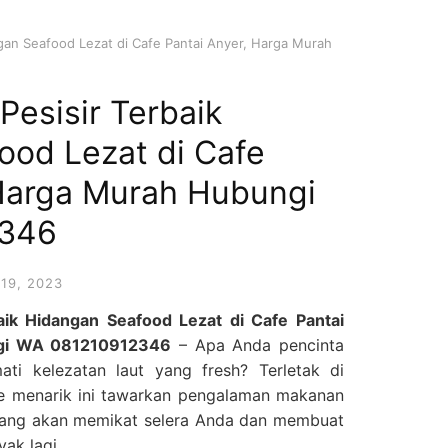
ngan Seafood Lezat di Cafe Pantai Anyer, Harga Murah
Pesisir Terbaik
ood Lezat di Cafe
 Harga Murah Hubungi
2346
19, 2023
baik Hidangan Seafood Lezat di Cafe Pantai
ngi WA 081210912346
– Apa Anda pencinta
i kelezatan laut yang fresh? Terletak di
fe menarik ini tawarkan pengalaman makanan
 yang akan memikat selera Anda dan membuat
ak lagi.