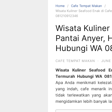
Home
Cafe Tempat Makan
Wisata Kuliner Seafood Enak di Caf
081210912346
Wisata Kuliner
Pantai Anyer, 
Hubungi WA 0
CAFE TEMPAT MAKAN
·
JUNE 
Wisata Kuliner Seafood E
Termurah Hubungi WA 08
Apa Anda menikmati kelezata
yang indah, cafe menarik i
tidak terlewatkan yang ak
mengidamkan lebih banyak la