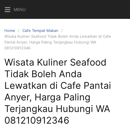
Skip
MENU
to
content
Home
Cafe Tempat Makan
Wisata Kuliner Seafood Tidak Boleh Anda Lewatkan di Cafe
Pantai Anyer, Harga Paling Terjangkau Hubungi WA
081210912346
Wisata Kuliner Seafood
Tidak Boleh Anda
Lewatkan di Cafe Pantai
Anyer, Harga Paling
Terjangkau Hubungi WA
081210912346