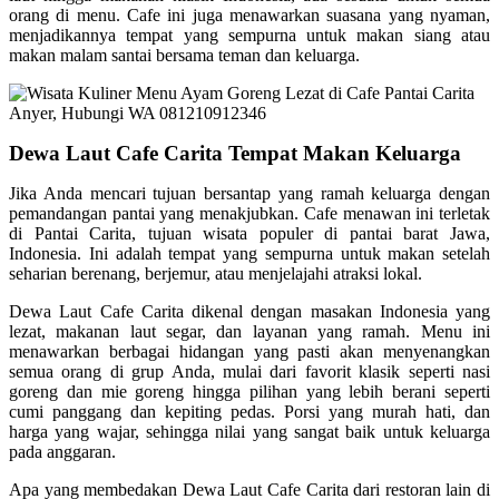
orang di menu. Cafe ini juga menawarkan suasana yang nyaman,
menjadikannya tempat yang sempurna untuk makan siang atau
makan malam santai bersama teman dan keluarga.
Dewa Laut Cafe Carita Tempat Makan Keluarga
Jika Anda mencari tujuan bersantap yang ramah keluarga dengan
pemandangan pantai yang menakjubkan. Cafe menawan ini terletak
di Pantai Carita, tujuan wisata populer di pantai barat Jawa,
Indonesia. Ini adalah tempat yang sempurna untuk makan setelah
seharian berenang, berjemur, atau menjelajahi atraksi lokal.
Dewa Laut Cafe Carita dikenal dengan masakan Indonesia yang
lezat, makanan laut segar, dan layanan yang ramah. Menu ini
menawarkan berbagai hidangan yang pasti akan menyenangkan
semua orang di grup Anda, mulai dari favorit klasik seperti nasi
goreng dan mie goreng hingga pilihan yang lebih berani seperti
cumi panggang dan kepiting pedas. Porsi yang murah hati, dan
harga yang wajar, sehingga nilai yang sangat baik untuk keluarga
pada anggaran.
Apa yang membedakan Dewa Laut Cafe Carita dari restoran lain di