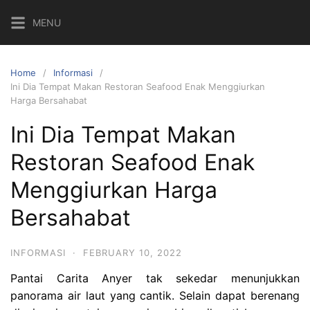
Skip
MENU
to
content
Home
Informasi
Ini Dia Tempat Makan Restoran Seafood Enak Menggiurkan
Harga Bersahabat
Ini Dia Tempat Makan
Restoran Seafood Enak
Menggiurkan Harga
Bersahabat
INFORMASI
·
FEBRUARY 10, 2022
Pantai Carita Anyer tak sekedar menunjukkan
panorama air laut yang cantik. Selain dapat berenang