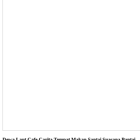
Dewa Laut Cafe Carita Tempat Makan Santai Suasana Pantai