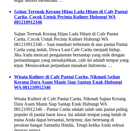
segar sambil menikmati …
Sajian Terenak Kerang Hijau Lada Hitam di Cafe Pantai
Carita, Cocok Untuk Pecinta Kuliner Hubungi WA
081210912346
Sajian Terenak Kerang Hijau Lada Hitam di Cafe Pantai
Carita, Cocok Untuk Pecinta Kuliner Hubungi WA
081210912346 – Saat matahari terbenam di atas pantai Pantai
Carita yang indah, Dewa Laut Cafe Carita menjadi hidup.
Jika Anda mencari pengalaman bersantap yang unik dengan
pemandangan yang menakjubkan, cafe ini adalah tempat yang
tepat. Menawarkan perpaduan masakan Indonesia …
Wisata Kuliner di Cafe Pantai Carita, Nikmati Sajian
Kerang Dara Asam Manis Siap Santap Enak Hubungi
WA 081210912346
Wisata Kuliner di Cafe Pantai Carita, Nikmati Sajian Kerang
Dara Asam Manis Siap Santap Enak Hubungi WA
081210912346 – Pantai Carita adalah salah satu pantai paling
populer di pantai barat Jawa. Ini adalah tempat yang indah di
mana Anda dapat bersantai, berjemur, dan berenang di
perairan hangat Samudra Hindia. Tetapi ketika Anda selesai
dengan semua …