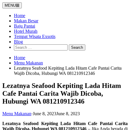
Skip
MENU
to
content
Home
Makan Besar
Baju Pantai
Hotel Murah
Tempat Wisata Exsotis
Blog
Search
for:
Home
Menu Makanan
Lezatnya Seafood Kepiting Lada Hitam Cafe Pantai Carita
Wajib Dicoba, Hubungi WA 081210912346
Lezatnya Seafood Kepiting Lada Hitam
Cafe Pantai Carita Wajib Dicoba,
Hubungi WA 081210912346
Menu Makanan
·
June 8, 2023
June 8, 2023
Lezatnya Seafood Kepiting Lada Hitam Cafe Pantai Carita
Wajib Dicoba, Hubungi WA 081210912346
– Jika Anda berada di