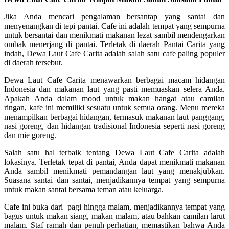
Jika Anda mencari pengalaman bersantap yang santai dan
menyenangkan di tepi pantai. Cafe ini adalah tempat yang sempurna
untuk bersantai dan menikmati makanan lezat sambil mendengarkan
ombak menerjang di pantai. Terletak di daerah Pantai Carita yang
indah, Dewa Laut Cafe Carita adalah salah satu cafe paling populer
di daerah tersebut.
Dewa Laut Cafe Carita menawarkan berbagai macam hidangan
Indonesia dan makanan laut yang pasti memuaskan selera Anda.
Apakah Anda dalam mood untuk makan hangat atau camilan
ringan, kafe ini memiliki sesuatu untuk semua orang. Menu mereka
menampilkan berbagai hidangan, termasuk makanan laut panggang,
nasi goreng, dan hidangan tradisional Indonesia seperti nasi goreng
dan mie goreng.
Salah satu hal terbaik tentang Dewa Laut Cafe Carita adalah
lokasinya. Terletak tepat di pantai, Anda dapat menikmati makanan
Anda sambil menikmati pemandangan laut yang menakjubkan.
Suasana santai dan santai, menjadikannya tempat yang sempurna
untuk makan santai bersama teman atau keluarga.
Cafe ini buka dari pagi hingga malam, menjadikannya tempat yang
bagus untuk makan siang, makan malam, atau bahkan camilan larut
malam. Staf ramah dan penuh perhatian, memastikan bahwa Anda