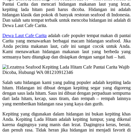
Pantai Carita dan mencari hidangan makanan laut yang lezat,
kepiting lada hitam pasti harus dicoba. Hidangan ini adalah
hidangan klasik dan pokok di banyak restoran seafood di Indonesia.
Dan salah satu tempat terbaik untuk mencoba hidangan ini adalah di
Dewa Laut Cafe Carita.
Dewa Laut Cafe Carita
adalah cafe populer tempat makan di pantai
Carita yang menawarkan berbagai macam hidangan seafood. Jika
Anda pecinta makanan laut, cafe ini sangat cocok untuk Anda.
Kami menawarkan hidangan makanan laut yang berbeda yang
semuanya baru ditangkap dan disiapkan dengan sangat hati – hati.
Salah satu hidangan kami yang paling populer adalah kepiting lada
hitam. Hidangan ini dibuat dengan kepiting segar yang digoreng
dengan saus lada hitam. Saus ini dibuat dengan perpaduan sempurna
dari lada hitam, kecap, saus tiram, dan rempah – rempah lainnya
yang memberikan hidangan rasa yang kaya dan gurih.
Kepiting yang digunakan dalam hidangan ini bukan kepiting khas
Anda. Kepiting Lada Hitam adalah kepiting lumpur, yang dikenal
karena dagingnya yang manis dan lezat. Dagingnya keras, berair,
dan penuh rasa. Tidak heran jika hidangan ini menjadi favorit di