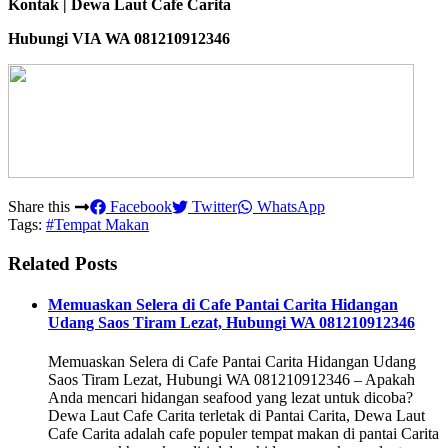
Kontak | Dewa Laut Cafe Carita
Hubungi VIA WA 081210912346
Share this
Facebook
Twitter
WhatsApp
Tags:
#Tempat Makan
Related Posts
Memuaskan Selera di Cafe Pantai Carita Hidangan
Udang Saos Tiram Lezat, Hubungi WA 081210912346
Memuaskan Selera di Cafe Pantai Carita Hidangan Udang
Saos Tiram Lezat, Hubungi WA 081210912346 – Apakah
Anda mencari hidangan seafood yang lezat untuk dicoba?
Dewa Laut Cafe Carita terletak di Pantai Carita, Dewa Laut
Cafe Carita adalah cafe populer tempat makan di pantai Carita